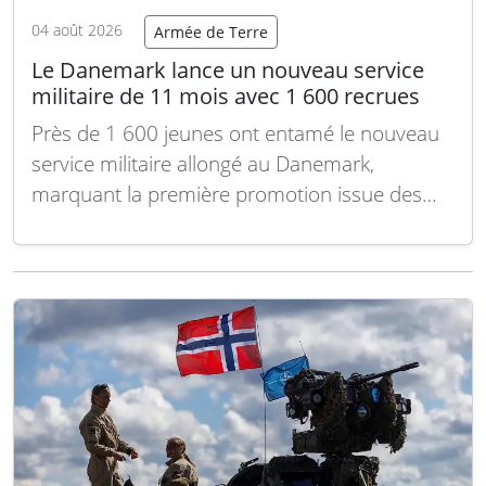
04 août 2026
Armée de Terre
Le Danemark lance un nouveau service
militaire de 11 mois avec 1 600 recrues
Près de 1 600 jeunes ont entamé le nouveau
service militaire allongé au Danemark,
marquant la première promotion issue des
réformes qui prolongent la durée du service
obligatoire et élargissent les missions confiées
aux conscrits au sein des forces armées. Les
recrues sont réparties dans 14 bases
militaires à travers…
Lire la suite