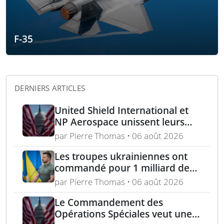
F-35
DERNIERS ARTICLES
United Shield International et
NP Aerospace unissent leurs
forces pour renforcer le soutien
par Pierre Thomas • 06 août 2026
aux équipes américaines de
déminage
Les troupes ukrainiennes ont
commandé pour 1 milliard de
dollars lors de la première
par Pierre Thomas • 06 août 2026
année du marché Brave1
Le Commandement des
Opérations Spéciales veut une