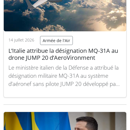
14 juillet 2026
Armée de l'Air
L’Italie attribue la désignation MQ-31A au
drone JUMP 20 d’AeroVironment
Le ministère italien de la Défense a attribué la
désignation militaire MQ-31A au système
d’aéronef sans pilote JUMP 20 développé par
AeroVironment. Cette classification officialise
l’adoption de la plate-forme au sein des forces
armées italiennes, attestant qu’elle répond aux
exigences opérationnelles définies par le
ministère. Cette désignation a été délivrée…