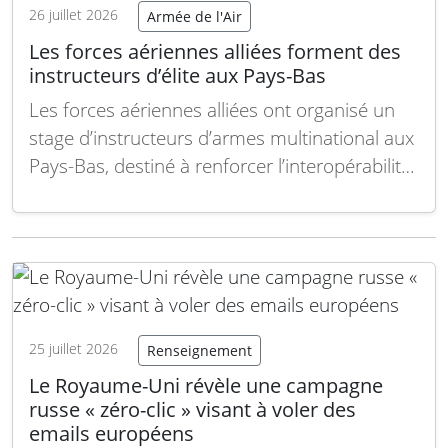
26 juillet 2026
Armée de l'Air
Les forces aériennes alliées forment des
instructeurs d’élite aux Pays-Bas
Les forces aériennes alliées ont organisé un
stage d’instructeurs d’armes multinational aux
Pays-Bas, destiné à renforcer l’interopérabilité
et la préparation collective en matière de
défense aérienne. Du 6 au 10 juillet, la Royal
Netherlands Air and Space Force a accueilli ce
cours intensif à la base aérienne de
Leeuwarden, rassemblant…
Lire la suite
25 juillet 2026
Renseignement
Le Royaume-Uni révèle une campagne
russe « zéro-clic » visant à voler des
emails européens