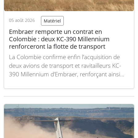
05 août 2026
Matériel
Embraer remporte un contrat en
Colombie : deux KC-390 Millennium
renforceront la flotte de transport
La Colombie confirme enfin l’acquisition de
deux avions de transport et ravitailleurs KC-
390 Millennium d’Embraer, renforçant ainsi
ses capacités aériennes. Cette commande
s’inscrit dans une dynamique récente
impulsée par des enjeux stratégiques et
sécuritaires majeurs. Si la Colombie était
pressentie depuis plusieurs années comme
un futur utilisateur du KC-390 Millennium,…
Lire la suite