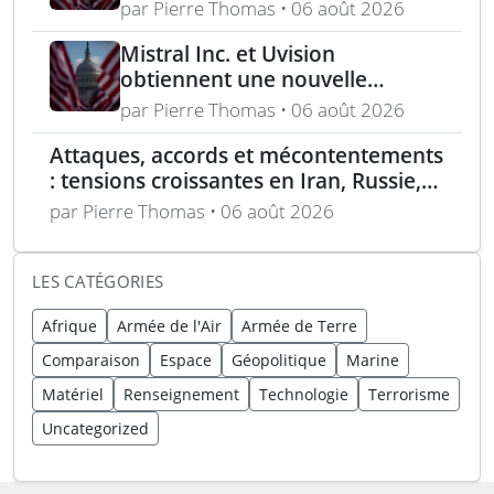
mitrailleuse 5,56 mm de 4,5 kg
par Pierre Thomas • 06 août 2026
Mistral Inc. et Uvision
obtiennent une nouvelle
commande pour le programme
par Pierre Thomas • 06 août 2026
US Army Lethal Unmanned
Attaques, accords et mécontentements
Systems
: tensions croissantes en Iran, Russie,
Chine, Corée du Nord et jihadistes
par Pierre Thomas • 06 août 2026
LES CATÉGORIES
Afrique
Armée de l'Air
Armée de Terre
Comparaison
Espace
Géopolitique
Marine
Matériel
Renseignement
Technologie
Terrorisme
Uncategorized