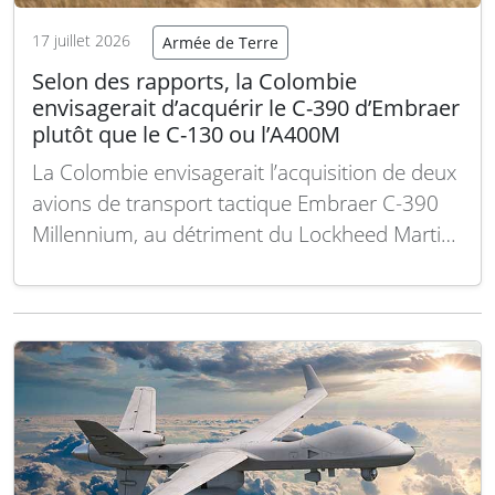
17 juillet 2026
Armée de Terre
Selon des rapports, la Colombie
envisagerait d’acquérir le C-390 d’Embraer
plutôt que le C-130 ou l’A400M
La Colombie envisagerait l’acquisition de deux
avions de transport tactique Embraer C-390
Millennium, au détriment du Lockheed Martin
C-130J Super Hercules et de l’Airbus A400M.
Cette décision, dictée en haut lieu, vise à
remplacer en urgence la flotte vieillissante de
C-130H et à soutenir les opérations
logistiques et humanitaires sur…
Lire la suite