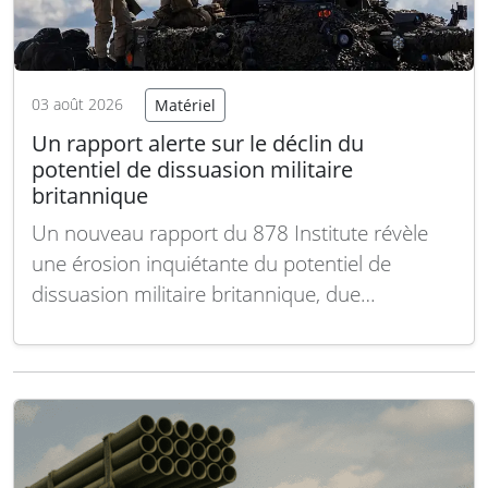
03 août 2026
Matériel
Un rapport alerte sur le déclin du
potentiel de dissuasion militaire
britannique
Un nouveau rapport du 878 Institute révèle
une érosion inquiétante du potentiel de
dissuasion militaire britannique, due
notamment aux retards dans les véhicules
blindés, à la réduction du parc de chars, à
l’annulation d’un programme spatial clé et à
une stratégie navale qui laisserait la Royal
Navy sans destroyers après…
Lire la suite