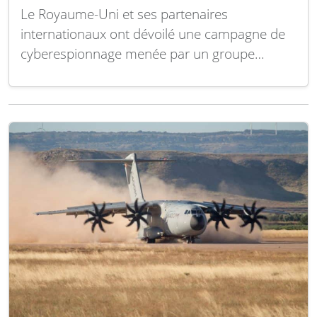
Le Royaume-Uni et ses partenaires
internationaux ont dévoilé une campagne de
cyberespionnage menée par un groupe
soutenu par l’État russe, utilisant une
technique dite « zéro-clic » pour dérober des
courriels au sein d’organisations occidentales,
a annoncé le Centre national de cybersécurité
britannique (NCSC). Le NCSC, intégré au
GCHQ, en…
Lire la suite