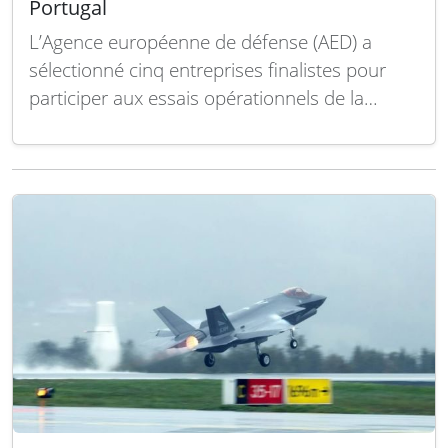
Portugal
L’Agence européenne de défense (AED) a
sélectionné cinq entreprises finalistes pour
participer aux essais opérationnels de la
Sentinel Strike Challenge, une compétition
européenne dédiée aux drones kamikazes.
Ces essais auront lieu au Portugal plus tard
cette année et mettront à l’épreuve des
systèmes de munitions loitering, c’est-à-dire
capables de rester…
Lire la suite