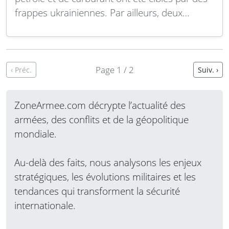
frappes ukrainiennes. Par ailleurs, deux
pétroliers russes ont été attaqués en mer
d’Azov près de Taganrog. Une frappe venue
de Russie a causé la mort de quatre
personnes à Odessa. Enfin, lors du sommet…
Page 1 / 2
‹ Préc.
Suiv. ›
Lire la suite
ZoneArmee.com décrypte l’actualité des
armées, des conflits et de la géopolitique
mondiale.
Au-delà des faits, nous analysons les enjeux
stratégiques, les évolutions militaires et les
tendances qui transforment la sécurité
internationale.