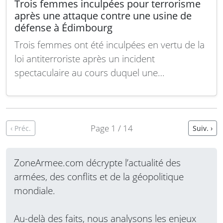
Trois femmes inculpées pour terrorisme
après une attaque contre une usine de
défense à Édimbourg
Trois femmes ont été inculpées en vertu de la
loi antiterroriste après un incident
spectaculaire au cours duquel une
camionnette a percuté la clôture périmétrique
de l’usine de défense Leonardo située sur
Ferry Road à Édimbourg la semaine dernière.
L’incident s’est déroulé dans la matinée du
Page 1 / 14
‹ Préc.
Suiv. ›
mardi 15 juillet et…
Lire la suite
ZoneArmee.com décrypte l’actualité des
armées, des conflits et de la géopolitique
mondiale.
Au-delà des faits, nous analysons les enjeux