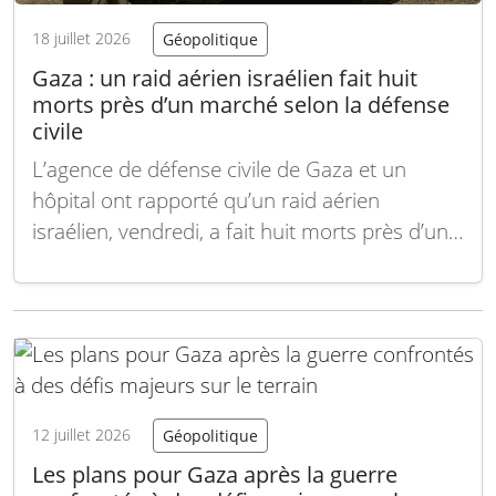
18 juillet 2026
Géopolitique
Gaza : un raid aérien israélien fait huit
morts près d’un marché selon la défense
civile
L’agence de défense civile de Gaza et un
hôpital ont rapporté qu’un raid aérien
israélien, vendredi, a fait huit morts près d’un
marché, tandis que l’armée israélienne a
indiqué avoir visé une « cellule terroriste ».
Malgré un cessez-le-feu en place entre Israël
et le groupe armé palestinien Hamas, la…
Lire
la suite
12 juillet 2026
Géopolitique
Les plans pour Gaza après la guerre