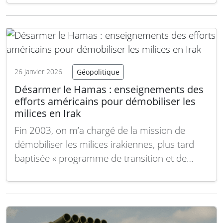
particulière, mais en privilégiant
systématiquement l’engagement émotionnel.
Plus qu’un simple espace de divertissement
ou de tendances culturelles, TikTok fonctionne
comme un environnement algorithmique qui
26 janvier 2026
Géopolitique
renforce les réponses affectives par…
Lire la
Désarmer le Hamas : enseignements des
suite
efforts américains pour démobiliser les
milices en Irak
Fin 2003, on m’a chargé de la mission de
démobiliser les milices irakiennes, plus tard
baptisée « programme de transition et de
réinsertion ». Très rapidement après le
lancement de ce programme, les efforts pour
stabiliser et reconstruire l’Irak ont emprunté
des voies que personne ne désirait. La tâche