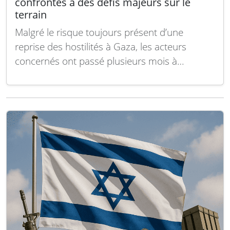
confrontés à des défis majeurs sur le
terrain
Malgré le risque toujours présent d’une
reprise des hostilités à Gaza, les acteurs
concernés ont passé plusieurs mois à
préparer la phase d’après-guerre. Les plans
relatifs à la gouvernance, à la sécurité et à
l’aide humanitaire prennent forme, mais
restent largement théoriques en l’absence
d’un accord politique, de garanties crédibles…
Lire la suite