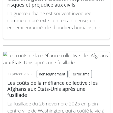
risques et préjudice aux civils
La guerre urbaine est souvent invoquée
comme un prétexte : un terrain dense, un
ennemi enraciné, des boucliers humains, des
renseignements imparfaits. Ces conditions
sont réelles, mais elles n’expliquent pas à elles
seules les résultats observés. Chaque armée
moderne engagée en milieu urbain fait face à
l’incertitude, à la présence…
Lire la suite
27 janvier 2026
Renseignement
Terrorisme
Les coûts de la méfiance collective : les
Afghans aux États-Unis après une
fusillade
La fusillade du 26 novembre 2025 en plein
centre-ville de Washington, qui a coûté la vie à