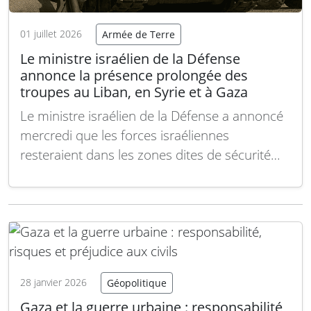
01 juillet 2026
Armée de Terre
Le ministre israélien de la Défense
annonce la présence prolongée des
troupes au Liban, en Syrie et à Gaza
Le ministre israélien de la Défense a annoncé
mercredi que les forces israéliennes
resteraient dans les zones dites de sécurité
établies au Liban, en Syrie et à Gaza « jusqu’à
nouvel ordre ». Israel Katz a déclaré, selon le
ministère de la Défense, que « l’armée
israélienne (IDF) restera dans les zones de…
Lire la suite
28 janvier 2026
Géopolitique
Gaza et la guerre urbaine : responsabilité,