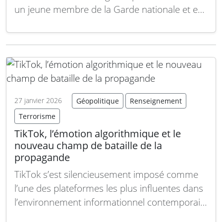
un jeune membre de la Garde nationale et en
a sérieusement blessé un autre, a
profondément ébranlé l’ensemble du pays. Le
fait que le suspect soit un Afghan arrivé aux
États-Unis en tant…
Lire la suite
27 janvier 2026
Géopolitique
Renseignement
Terrorisme
TikTok, l’émotion algorithmique et le
nouveau champ de bataille de la
propagande
TikTok s’est silencieusement imposé comme
l’une des plateformes les plus influentes dans
l’environnement informationnel contemporain,
non pas en promouvant une idéologie