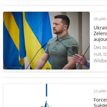
réunis
Lire la
28 juille
Ukrai
Zelen
aujou
Des bo
nuit, 
Wildbe
ukrain
pour u
Entre m
marqu
22 juille
Forces
Suède 