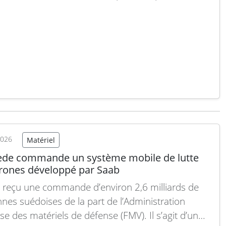
gie d’alliance où l’OTAN constitue désormais la
angulaire de la sécurité collective de la Suède. Les
es frégates de la classe Luleå sont le fruit direct
tte…
Lire la suite
2026
Matériel
ède commande un système mobile de lutte
drones développé par Saab
 reçu une commande d’environ 2,6 milliards de
nes suédoises de la part de l’Administration
se des matériels de défense (FMV). Il s’agit d’un