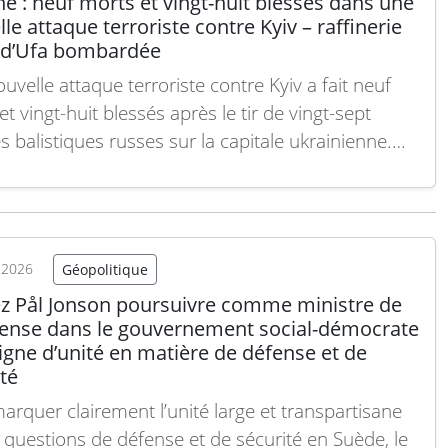
e : neuf morts et vingt-huit blessés dans une
le attaque terroriste contre Kyiv – raffinerie
 d’Ufa bombardée
uvelle attaque terroriste contre Kyiv a fait neuf
t vingt-huit blessés après le tir de vingt-sept
s balistiques russes sur la capitale ukrainienne.
èlement, une raffinerie russe située à Oufa, dans la
 russe de Bachkourtostan, a été bombardée par
e ukrainienne. Malgré un avantage stratégique
emble dans…
Lire la suite
t 2026
Géopolitique
ez Pål Jonson poursuivre comme ministre de
fense dans le gouvernement social-démocrate
igne d’unité en matière de défense et de
té
arquer clairement l’unité large et transpartisane
s questions de défense et de sécurité en Suède, le