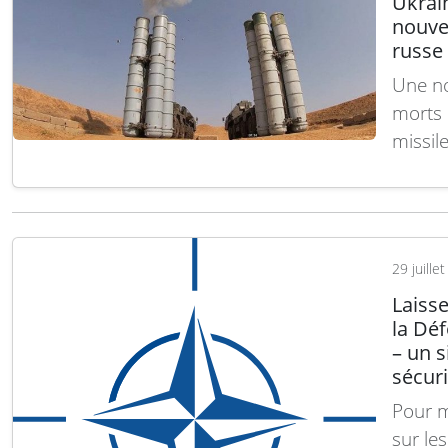
Ukrain
nouvel
russe
Une no
morts e
missile
Parall
région
l’armé
d’ens
29 juille
Laiss
la Dé
– un s
sécuri
Pour m
sur le