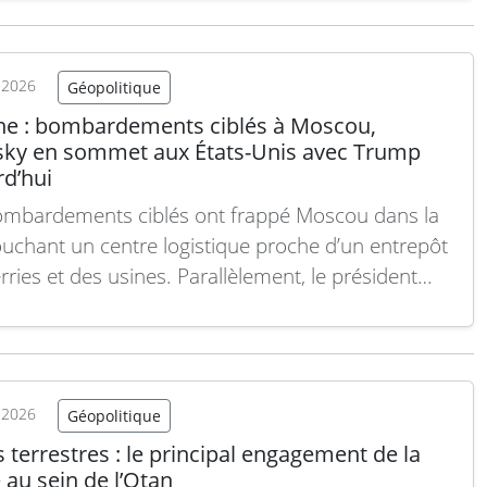
sant organisations et acteurs afin de débattre et…
 suite
t 2026
Géopolitique
ne : bombardements ciblés à Moscou,
sky en sommet aux États-Unis avec Trump
rd’hui
mbardements ciblés ont frappé Moscou dans la
touchant un centre logistique proche d’un entrepôt
rries et des usines. Parallèlement, le président
ien Volodymyr Zelensky s’est rendu aux États-Unis
n sommet avec l’ex-président Donald Trump.
ai et juillet 2026, le conflit en Ukraine reste
é par de…
Lire la suite
t 2026
Géopolitique
 terrestres : le principal engagement de la
au sein de l’Otan