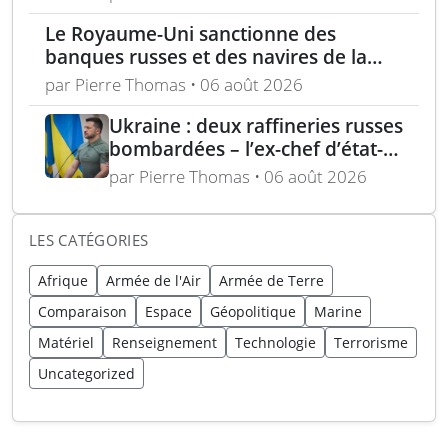
Le Royaume-Uni sanctionne des
banques russes et des navires de la
flotte fantôme liée à Moscou
par Pierre Thomas • 06 août 2026
Ukraine : deux raffineries russes
bombardées – l’ex-chef d’état-
major ukrainien juge l’OTAN
par Pierre Thomas • 06 août 2026
dépassée
LES CATÉGORIES
Afrique
Armée de l'Air
Armée de Terre
Comparaison
Espace
Géopolitique
Marine
Matériel
Renseignement
Technologie
Terrorisme
Uncategorized