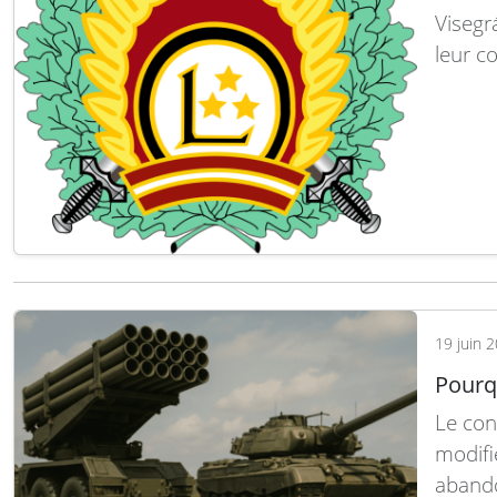
Visegr
leur c
en mat
d’abor
modern
menac
19 juin 
Pourqu
Le con
modifi
abando