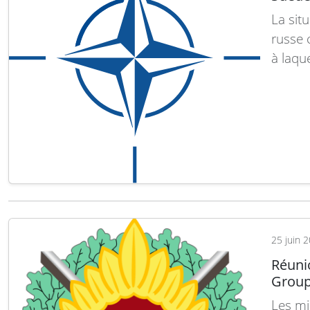
La sit
russe 
à laqu
Guerre
import
depuis
Lire la
25 juin 
Réuni
Group
Les mi