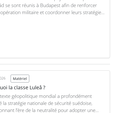
ád se sont réunis à Budapest afin de renforcer
oopération militaire et coordonner leurs stratégies
ière de sécurité. Cette rencontre a permis
der plusieurs enjeux majeurs, notamment la
isation des forces armées, la lutte contre les
es hybrides…
Lire la suite
2026
Matériel
oi la classe Luleå ?
texte géopolitique mondial a profondément
é la stratégie nationale de sécurité suédoise,
nnant l’ère de la neutralité pour adopter une