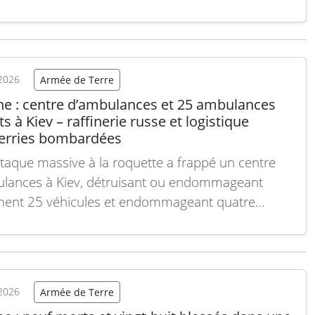
oine ukrainien, l’unique église cosaque en bois du
 située dans la commune de Gammalsvenskby
ct de Beryslav), a été détruite par les forces russes.
 suite
2026
Armée de Terre
ne : centre d’ambulances et 25 ambulances
ts à Kiev – raffinerie russe et logistique
erries bombardées
taque massive à la roquette a frappé un centre
lances à Kiev, détruisant ou endommageant
ent 25 véhicules et endommageant quatre
nts. Dans la nuit, l’Ukraine a également bombardé
finerie russe à Saratov ainsi que le centre
ique de l’entreprise Wildberries à Samara,
uant d’importants incendies. Situation actuelle…
2026
Armée de Terre
 suite