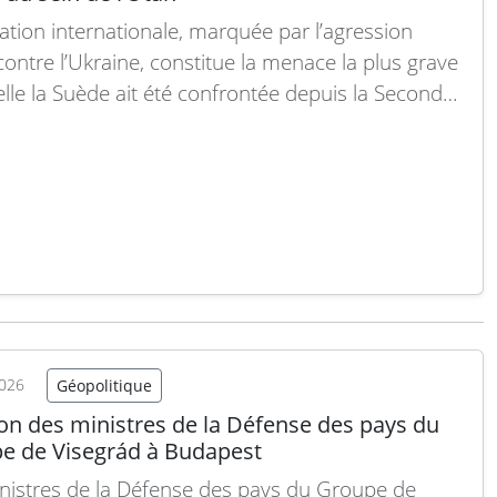
uation internationale, marquée par l’agression
contre l’Ukraine, constitue la menace la plus grave
elle la Suède ait été confrontée depuis la Seconde
 mondiale. Cette crise a conduit à la plus
ante modernisation des forces armées suédoises
 les années 1950, ainsi qu’à l’adhésion du pays à…
 suite
2026
Géopolitique
on des ministres de la Défense des pays du
e de Visegrád à Budapest
nistres de la Défense des pays du Groupe de