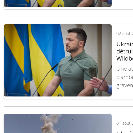
patrim
pays,
(distri
Lire la
02 août 
Ukrai
détrui
Wildb
Une at
d’ambu
gravem
bâtime
une raf
logist
provoq
01 août 
Lire la