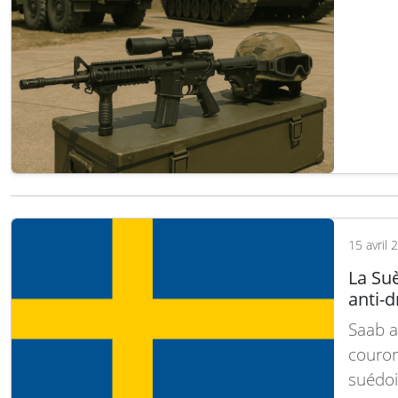
straté
pierre 
nouvell
de ce
15 avril 
La Su
anti-
Saab a
couron
suédoi