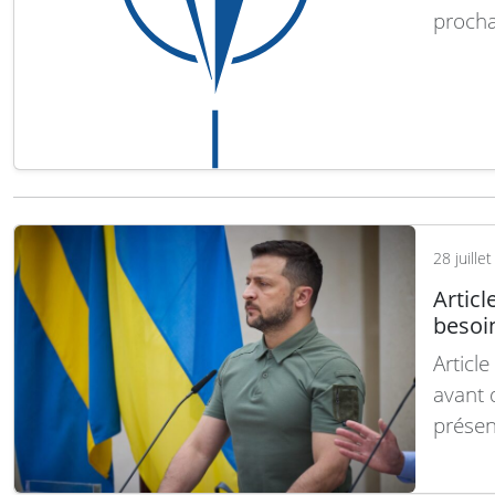
procha
conser
Défens
suédoi
illustr
28 juille
Articl
besoi
Article
avant d
présen
Ukrain
sujet.