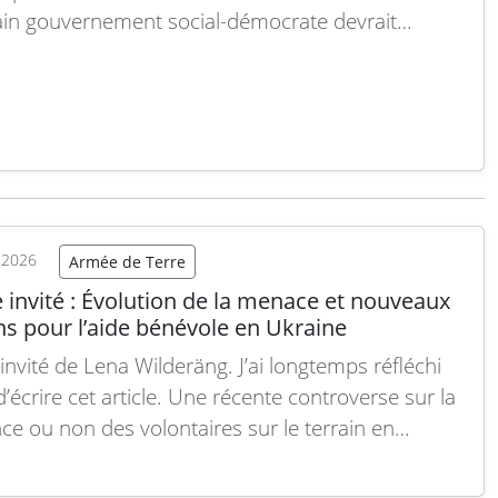
in gouvernement social-démocrate devrait
ver Pål Jonson (Modérés) comme ministre de la
e. Considéré comme l’un des meilleurs ministres
s sur ces questions, sa continuité à ce poste
erait que la sécurité…
Lire la suite
t 2026
Armée de Terre
e invité : Évolution de la menace et nouveaux
ns pour l’aide bénévole en Ukraine
 invité de Lena Wilderäng. J’ai longtemps réfléchi
’écrire cet article. Une récente controverse sur la
ce ou non des volontaires sur le terrain en
e m’a semblé l’occasion idéale pour aborder le
 J’aurais préféré organiser une série de séminaires