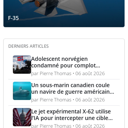
F-35
DERNIERS ARTICLES
Adolescent norvégien
condamné pour complot
d’assassinat au Royaume-Uni
par Pierre Thomas • 06 août 2026
avec armes et munitions
Un sous-marin canadien coule
un navire de guerre américain
lors de l’exercice RIMPAC 2026
par Pierre Thomas • 06 août 2026
Le jet expérimental X-62 utilise
l’IA pour intercepter une cible
aérienne en conditions réelles
par Pierre Thomas • 06 août 2026