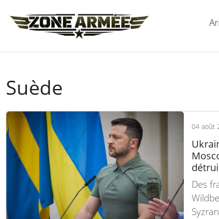
Ar
Suède
04 août 
Ukrai
Moscou
détrui
Des fr
Wildbe
Syzran