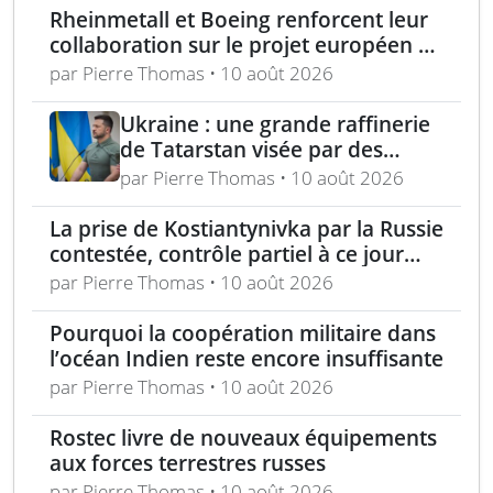
Rheinmetall et Boeing renforcent leur
collaboration sur le projet européen de
drone de combat CCA
par Pierre Thomas • 10 août 2026
Ukraine : une grande raffinerie
de Tatarstan visée par des
bombardements
par Pierre Thomas • 10 août 2026
La prise de Kostiantynivka par la Russie
contestée, contrôle partiel à ce jour
selon Londres
par Pierre Thomas • 10 août 2026
Pourquoi la coopération militaire dans
l’océan Indien reste encore insuffisante
par Pierre Thomas • 10 août 2026
Rostec livre de nouveaux équipements
aux forces terrestres russes
par Pierre Thomas • 10 août 2026