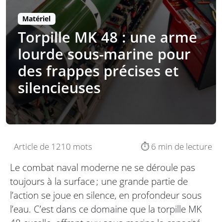
Matériel
Torpille MK 48 : une arme
lourde sous-marine pour
des frappes précises et
silencieuses
Article de 1210 mots
⏱️ 6 min de lecture
Le combat naval moderne ne se déroule pas
toujours à la surface ; une grande partie de
l’action se joue en silence, en profondeur sous
l’eau. C’est dans ce domaine que la torpille MK