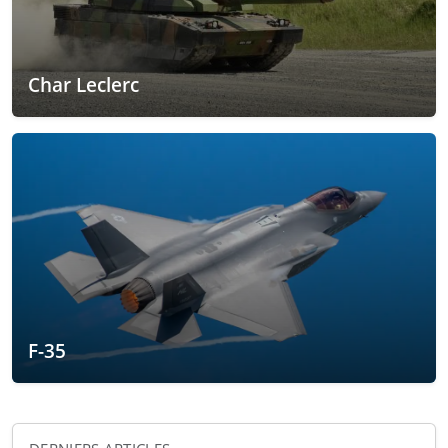
Char Leclerc
F-35