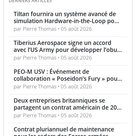
DERNIERS ARTICLES
Tiltan fournira un système avancé de
simulation Hardware-in-the-Loop pour
un programme électro-optique IR
par Pierre Thomas • 05 août 2026
unique
Tiberius Aerospace signe un accord
avec l’US Army pour développer l’obus
d’artillerie guidée Sceptre
par Pierre Thomas • 05 août 2026
PEO-M USV : Événement de
collaboration « Poseidon’s Fury » pour
véhicules de surface sans pilote
par Pierre Thomas • 05 août 2026
Deux entreprises britanniques se
partagent un contrat américain de 200
M$ pour des systèmes barrières
par Pierre Thomas • 05 août 2026
Contrat pluriannuel de maintenance