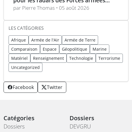
pour les radars des Forces armées
polonaises
par Pierre Thomas • 05 août 2026
LES CATÉGORIES
Afrique
Armée de l'Air
Armée de Terre
Comparaison
Espace
Géopolitique
Marine
Matériel
Renseignement
Technologie
Terrorisme
Uncategorized
Facebook
Twitter
Catégories
Dossiers
Dossiers
DEVGRU