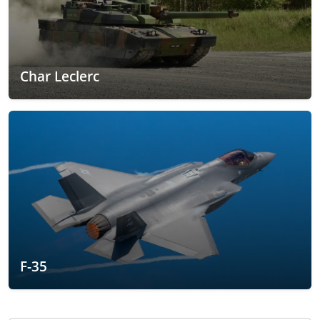
Char Leclerc
F-35