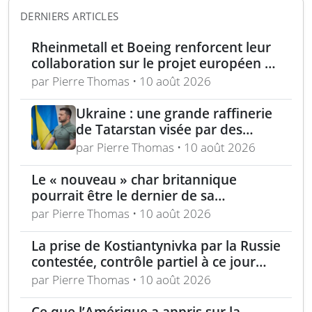
DERNIERS ARTICLES
Rheinmetall et Boeing renforcent leur
collaboration sur le projet européen de
drone de combat CCA
par Pierre Thomas • 10 août 2026
Ukraine : une grande raffinerie
de Tatarstan visée par des
bombardements
par Pierre Thomas • 10 août 2026
Le « nouveau » char britannique
pourrait être le dernier de sa
génération
par Pierre Thomas • 10 août 2026
La prise de Kostiantynivka par la Russie
contestée, contrôle partiel à ce jour
selon Londres
par Pierre Thomas • 10 août 2026
Ce que l’Amérique a appris sur la