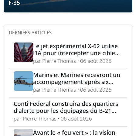
F-35
DERNIERS ARTICLES
Le jet expérimental X-62 utilise
l’IA pour intercepter une cible
aérienne en conditions réelles
par Pierre Thomas • 06 août 2026
Marins et Marines recevront un
accompagnement après six
mois d’exemptions médicales
par Pierre Thomas • 06 août 2026
au rasage
Conti Federal construira des quartiers
d’alerte pour les équipages du B-21
Raider
par Pierre Thomas • 06 août 2026
Avant le « feu vert » : la vision