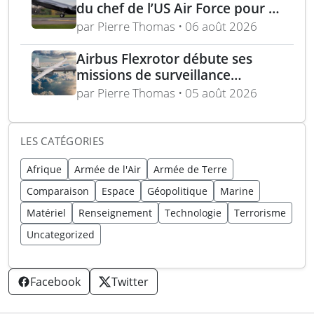
du chef de l’US Air Force pour la
puissance aérienne alliée passe
par Pierre Thomas • 06 août 2026
par la langue, la culture et
l’expertise régionale
Airbus Flexrotor débute ses
missions de surveillance
maritime dans la région
par Pierre Thomas • 05 août 2026
baltique
LES CATÉGORIES
Afrique
Armée de l'Air
Armée de Terre
Comparaison
Espace
Géopolitique
Marine
Matériel
Renseignement
Technologie
Terrorisme
Uncategorized
Facebook
Twitter