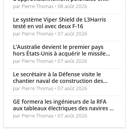
munitions de 155 mm
par Pierre Thomas • 08 août 2026
Le système Viper Shield de L3Harris
testé en vol avec deux F-16
par Pierre Thomas • 07 août 2026
L’Australie devient le premier pays
hors États-Unis à acquérir le missile
AIM-260 JATM
par Pierre Thomas • 07 août 2026
Le secrétaire à la Défense visite le
chantier naval de construction des
frégates Type 31 à Rosyth
par Pierre Thomas • 07 août 2026
GE formera les ingénieurs de la RFA
aux tableaux électriques des navires de
la classe Tide
par Pierre Thomas • 07 août 2026