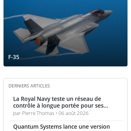
F-35
DERNIERS ARTICLES
La Royal Navy teste un réseau de
contrôle à longue portée pour ses
drones
par Pierre Thomas • 06 août 2026
Quantum Systems lance une version