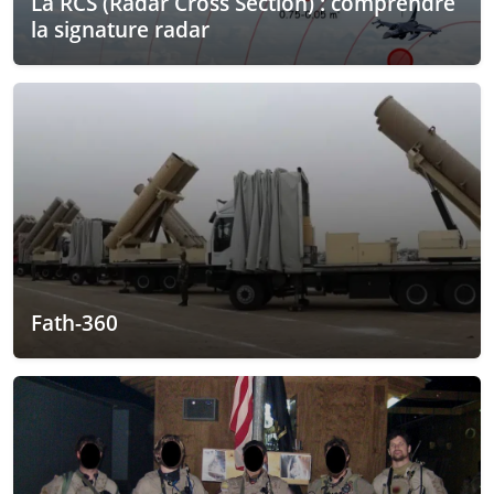
La RCS (Radar Cross Section) : comprendre
la signature radar
Fath-360