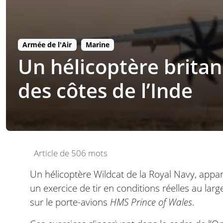
Armée de l'Air
Marine
Un hélicoptère britan
des côtes de l’Inde
Article de 506 mots
Un hélicoptère Wildcat de la Royal Navy, appa
un exercice de tir en conditions réelles au larg
sur le porte-avions
HMS Prince of Wales
.