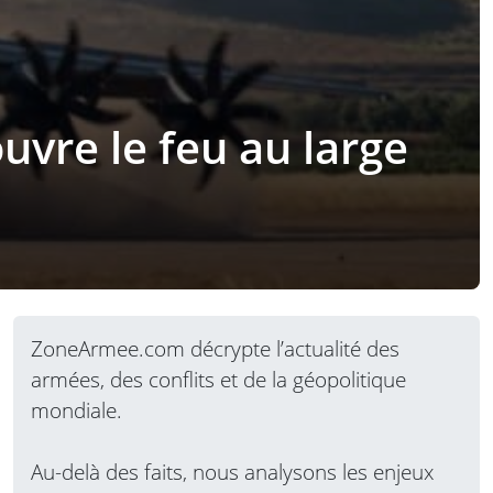
uvre le feu au large
ZoneArmee.com décrypte l’actualité des
armées, des conflits et de la géopolitique
mondiale.
Au-delà des faits, nous analysons les enjeux