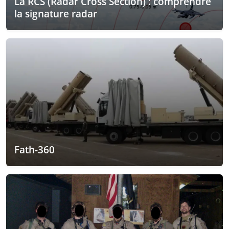
La RCS (Radar Cross Section) : comprendre
la signature radar
Fath-360