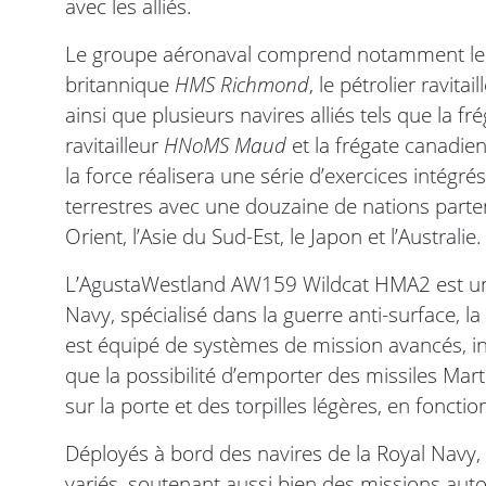
avec les alliés.
Le groupe aéronaval comprend notamment le
britannique
HMS Richmond
, le pétrolier ravita
ainsi que plusieurs navires alliés tels que la 
ravitailleur
HNoMS Maud
et la frégate canadi
la force réalisera une série d’exercices intég
terrestres avec une douzaine de nations parten
Orient, l’Asie du Sud-Est, le Japon et l’Australie.
L’AgustaWestland AW159 Wildcat HMA2 est un h
Navy, spécialisé dans la guerre anti-surface, la
est équipé de systèmes de mission avancés, inc
que la possibilité d’emporter des missiles Mar
sur la porte et des torpilles légères, en foncti
Déployés à bord des navires de la Royal Navy
variés, soutenant aussi bien des missions au