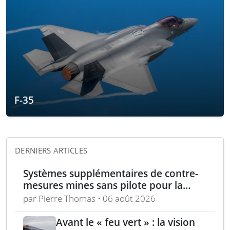
F-35
DERNIERS ARTICLES
Systèmes supplémentaires de contre-
mesures mines sans pilote pour la
Marine française
par Pierre Thomas • 06 août 2026
Avant le « feu vert » : la vision