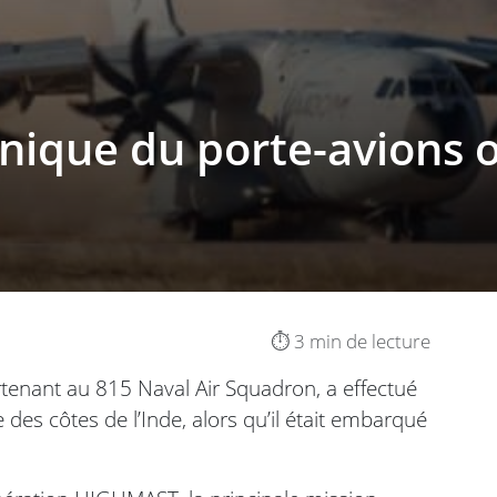
nique du porte-avions o
⏱️ 3 min de lecture
rtenant au 815 Naval Air Squadron, a effectué
e des côtes de l’Inde, alors qu’il était embarqué