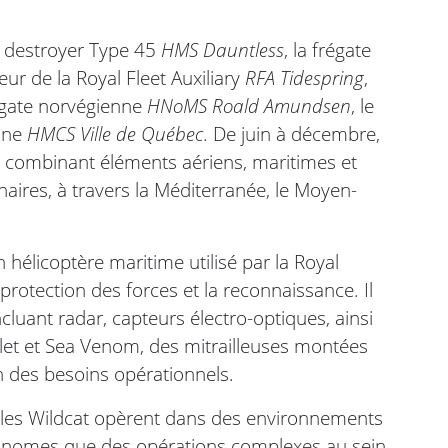
 destroyer Type 45
HMS Dauntless
, la frégate
illeur de la Royal Fleet Auxiliary
RFA Tidespring
,
frégate norvégienne
HNoMS Roald Amundsen
, le
enne
HMCS Ville de Québec
. De juin à décembre,
rés combinant éléments aériens, maritimes et
aires, à travers la Méditerranée, le Moyen-
élicoptère maritime utilisé par la Royal
 protection des forces et la reconnaissance. Il
luant radar, capteurs électro-optiques, ainsi
tlet et Sea Venom, des mitrailleuses montées
on des besoins opérationnels.
, les Wildcat opèrent dans des environnements
tonomes que des opérations complexes au sein