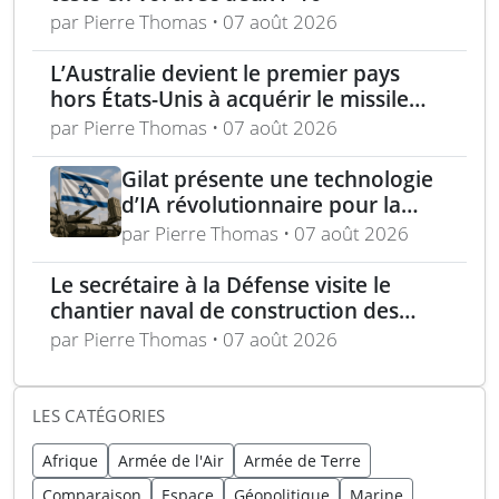
par Pierre Thomas • 07 août 2026
L’Australie devient le premier pays
hors États-Unis à acquérir le missile
AIM-260 JATM
par Pierre Thomas • 07 août 2026
Gilat présente une technologie
d’IA révolutionnaire pour la
détection et l’annulation des
par Pierre Thomas • 07 août 2026
interférences satellite
Le secrétaire à la Défense visite le
chantier naval de construction des
frégates Type 31 à Rosyth
par Pierre Thomas • 07 août 2026
LES CATÉGORIES
Afrique
Armée de l'Air
Armée de Terre
Comparaison
Espace
Géopolitique
Marine