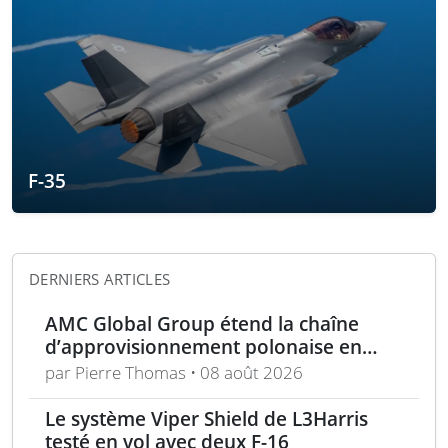
F-35
DERNIERS ARTICLES
AMC Global Group étend la chaîne
d’approvisionnement polonaise en
munitions de 155 mm
par Pierre Thomas • 08 août 2026
Le système Viper Shield de L3Harris
testé en vol avec deux F-16