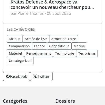
Kratos Defense & Aerospace va
concevoir un nouveau chercheur pour
les missiles FGM-148 Javelin
par Pierre Thomas • 09 août 2026
LES CATÉGORIES
Afrique
Armée de l'Air
Armée de Terre
Comparaison
Espace
Géopolitique
Marine
Matériel
Renseignement
Technologie
Terrorisme
Uncategorized
Facebook
Twitter
Catégories
Dossiers