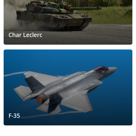
Char Leclerc
F-35