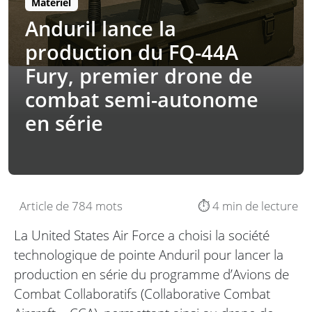
Matériel
Anduril lance la
production du FQ-44A
Fury, premier drone de
combat semi-autonome
en série
Article de 784 mots
⏱️ 4 min de lecture
La United States Air Force a choisi la société
technologique de pointe Anduril pour lancer la
production en série du programme d’Avions de
Combat Collaboratifs (Collaborative Combat