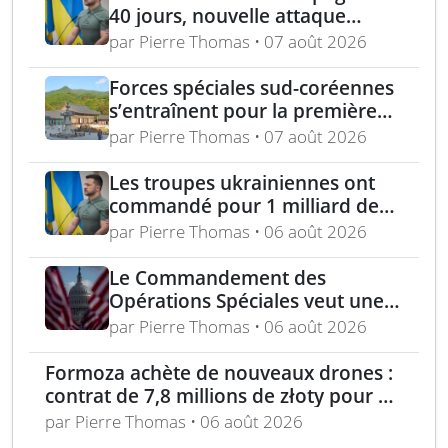
40 jours, nouvelle attaque
contre Wildberries et
par Pierre Thomas • 07 août 2026
élimination d’un général russe à
Moscou
Forces spéciales sud-coréennes
s’entraînent pour la première
fois avec les Royal Marines au
par Pierre Thomas • 07 août 2026
Royaume-Uni
Les troupes ukrainiennes ont
commandé pour 1 milliard de
dollars lors de la première
par Pierre Thomas • 06 août 2026
année du marché Brave1
Le Commandement des
Opérations Spéciales veut une
mitrailleuse 5,56 mm de 4,5 kg
par Pierre Thomas • 06 août 2026
Formoza achète de nouveaux drones :
contrat de 7,8 millions de złoty pour un
consortium polonais
par Pierre Thomas • 06 août 2026