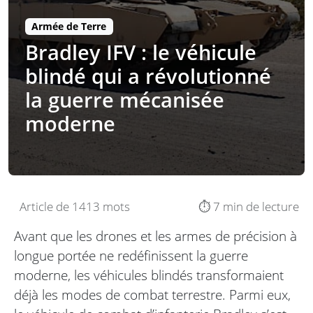
Armée de Terre
Bradley IFV : le véhicule
blindé qui a révolutionné
la guerre mécanisée
moderne
Article de 1413 mots
⏱️ 7 min de lecture
Avant que les drones et les armes de précision à
longue portée ne redéfinissent la guerre
moderne, les véhicules blindés transformaient
déjà les modes de combat terrestre. Parmi eux,