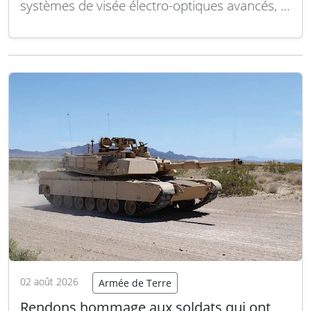
systèmes de visée électro-optiques avancés, a
annoncé la récente livraison à l’armée
américaine de 14 000 unités de ses systèmes
OGL® (On-Gun Laser), HWS® (Holographic
Weapon Sights) et de grossisseurs
compatibles. Cet approvisionnement s’inscrit
dans plusieurs acquisitions…
Lire la suite
02 août 2026
Armée de Terre
Rendons hommage aux soldats qui ont