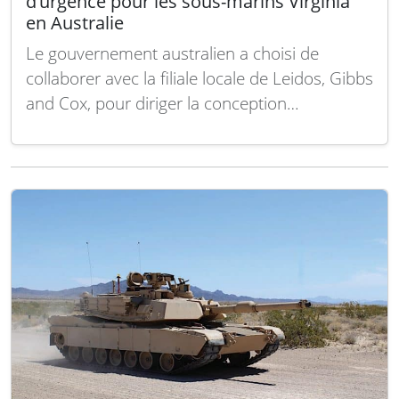
d’urgence pour les sous-marins Virginia
en Australie
Le gouvernement australien a choisi de
collaborer avec la filiale locale de Leidos, Gibbs
and Cox, pour diriger la conception
préliminaire d’une cale sèche d’urgence
destinée à accueillir ses futurs sous-marins de
classe Virginia, dans le cadre du pacte de
sécurité trilatéral AUKUS avec le Royaume-Uni
et les États-Unis. Cette…
Lire la suite