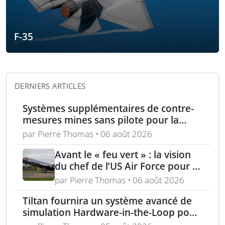
F-35
DERNIERS ARTICLES
Systèmes supplémentaires de contre-
mesures mines sans pilote pour la
Marine française
par Pierre Thomas • 06 août 2026
Avant le « feu vert » : la vision
du chef de l’US Air Force pour la
puissance aérienne alliée passe
par Pierre Thomas • 06 août 2026
par la langue, la culture et
Tiltan fournira un système avancé de
l’expertise régionale
simulation Hardware-in-the-Loop pour
un programme électro-optique IR