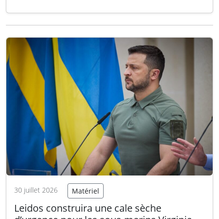
en vol A400M et environ 200 personnels de
l’armée de l’Air et de l’Espace à la base
aérienne roumaine Mihail Kogălniceanu, selon
un communiqué de l’OTAN. Ce déploiement
s’inscrit dans une…
Lire la suite
30 juillet 2026
Matériel
Leidos construira une cale sèche