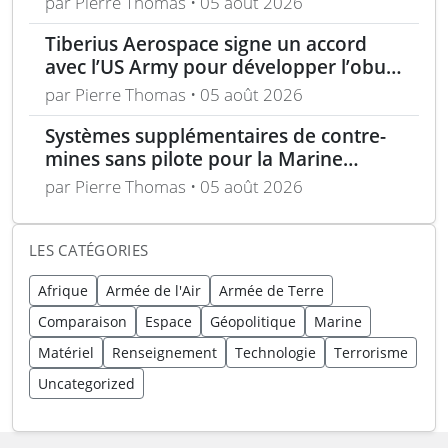
par Pierre Thomas • 05 août 2026
unique
Tiberius Aerospace signe un accord
avec l’US Army pour développer l’obus
d’artillerie guidée Sceptre
par Pierre Thomas • 05 août 2026
Systèmes supplémentaires de contre-
mines sans pilote pour la Marine
nationale française
par Pierre Thomas • 05 août 2026
LES CATÉGORIES
Afrique
Armée de l'Air
Armée de Terre
Comparaison
Espace
Géopolitique
Marine
Matériel
Renseignement
Technologie
Terrorisme
Uncategorized