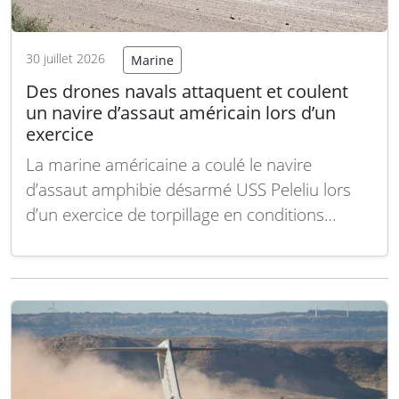
30 juillet 2026
Marine
Des drones navals attaquent et coulent
un navire d’assaut américain lors d’un
exercice
La marine américaine a coulé le navire
d’assaut amphibie désarmé USS Peleliu lors
d’un exercice de torpillage en conditions
réelles dans le Pacifique, en utilisant des
drones de surface sans équipage et des
missiles anti-navires tirés depuis un sous-
marin, a indiqué la marine américaine. Le
navire de la classe Tarawa,…
Lire la suite