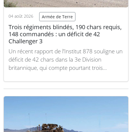
04 août 2026
Armée de Terre
Trois régiments blindés, 190 chars requis,
148 commandés : un déficit de 42
Challenger 3
Un récent rapport de l’Institut 878 souligne un
déficit de 42 chars dans la 3e Division
britannique, qui compte pourtant trois
régiments blindés. L’étude préconise
d’augmenter la commande de chars
Challenger 3 de 148 à 198, pour un coût
estimé à environ 650 millions de livres
sterling. Le calcul est…
Lire la suite