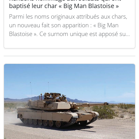
baptisé leur char « Big Man Blastoise »
Parmi les noms originaux attribués aux chars,
un nouveau fait son apparition : « Big Man
Blastoise ». Ce surnom unique est apposé sur
un char M1A2 Abrams, aperçu récemment
lors d’un entraînement en Pologne. Ce char
Abrams, affecté à la compagnie Bravo du 2e
Bataillon du 37e Régiment de…
Lire la suite