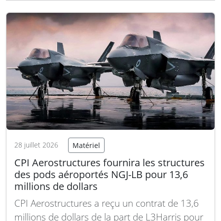
que le continent n’est pas préparé à des
saisons d’incendies aussi longues et intenses.
Son directeur général…
Lire la suite
28 juillet 2026
Matériel
CPI Aerostructures fournira les structures
des pods aéroportés NGJ-LB pour 13,6
millions de dollars
CPI Aerostructures a reçu un contrat de 13,6
millions de dollars de la part de L3Harris pour