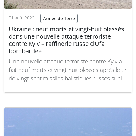
01 août 2026
Armée de Terre
Ukraine : neuf morts et vingt-huit blessés
dans une nouvelle attaque terroriste
contre Kyiv – raffinerie russe d’Ufa
bombardée
Une nouvelle attaque terroriste contre Kyiv a
fait neuf morts et vingt-huit blessés après le tir
de vingt-sept missiles balistiques russes sur la
capitale ukrainienne. Parallèlement, une
raffinerie russe située à Oufa, dans la région
russe de Bachkourtostan, a été bombardée
par l’armée ukrainienne. Malgré un avantage
stratégique d’ensemble dans…
Lire la suite