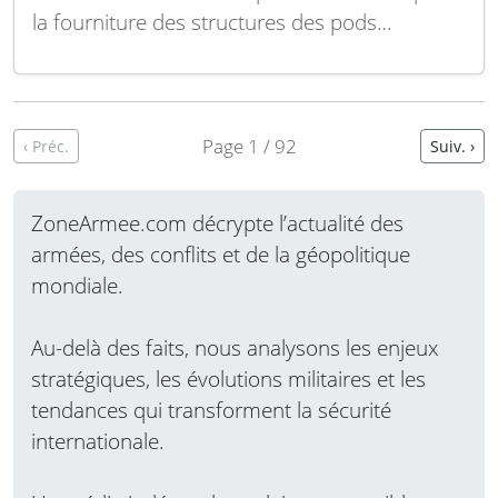
la fourniture des structures des pods
aéroportés destinés au programme Next-
Generation Jammer-Low Band (NGJ-LB). Cette
attribution finale dépasse l’estimation initiale
non définitive qui s’élevait à 12,1 millions de
Page 1 / 92
‹ Préc.
Suiv. ›
dollars. Les pods NGJ-LB ont…
Lire la suite
ZoneArmee.com décrypte l’actualité des
armées, des conflits et de la géopolitique
mondiale.
Au-delà des faits, nous analysons les enjeux
stratégiques, les évolutions militaires et les
tendances qui transforment la sécurité
internationale.