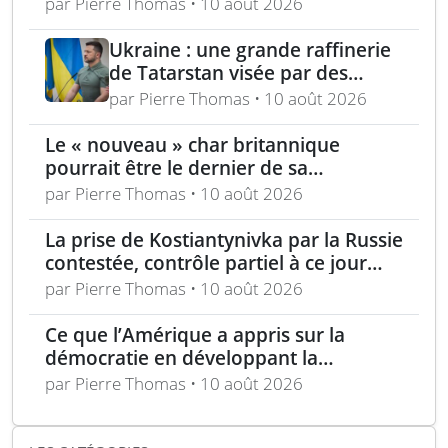
drone de combat CCA
par Pierre Thomas • 10 août 2026
Ukraine : une grande raffinerie
de Tatarstan visée par des
bombardements
par Pierre Thomas • 10 août 2026
Le « nouveau » char britannique
pourrait être le dernier de sa
génération
par Pierre Thomas • 10 août 2026
La prise de Kostiantynivka par la Russie
contestée, contrôle partiel à ce jour
selon Londres
par Pierre Thomas • 10 août 2026
Ce que l’Amérique a appris sur la
démocratie en développant la
technologie furtive
par Pierre Thomas • 10 août 2026