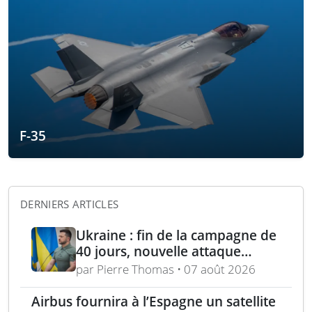
F-35
DERNIERS ARTICLES
Ukraine : fin de la campagne de
40 jours, nouvelle attaque
contre Wildberries et
par Pierre Thomas • 07 août 2026
élimination d’un général russe à
Moscou
Airbus fournira à l’Espagne un satellite