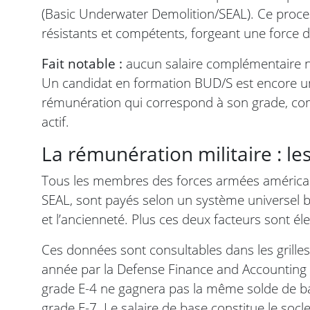
(Basic Underwater Demolition/SEAL). Ce process
résistants et compétents, forgeant une force d’
Fait notable :
aucun salaire complémentaire n’
Un candidat en formation BUD/S est encore un
rémunération qui correspond à son grade, com
actif.
La rémunération militaire : le
Tous les membres des forces armées américaine
SEAL, sont payés selon un système universel ba
et l’ancienneté. Plus ces deux facteurs sont él
Ces données sont consultables dans les grilles 
année par la Defense Finance and Accounting S
grade E-4 ne gagnera pas la même solde de ba
grade E-7. Le salaire de base constitue le socl