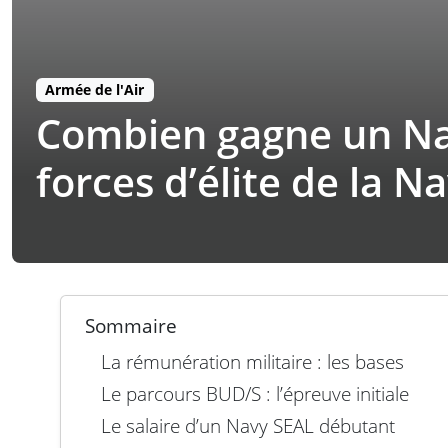
Armée de l'Air
Combien gagne un Nav
forces d’élite de la N
Sommaire
La rémunération militaire : les bases
Le parcours BUD/S : l’épreuve initiale
Le salaire d’un Navy SEAL débutant