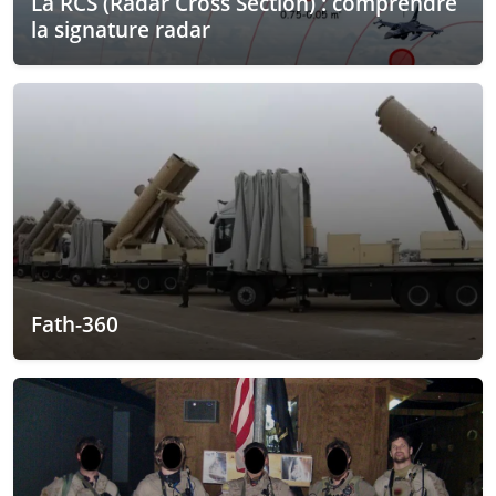
La RCS (Radar Cross Section) : comprendre
la signature radar
Fath-360