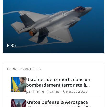
F-35
DERNIERS ARTICLES
Ukraine : deux morts dans un
bombardement terroriste à
Kharkiv – acquisition turque de
par Pierre Thomas • 09 août 2026
lance-roquettes M270 et
missiles ATACMS
Kratos Defense & Aerospace