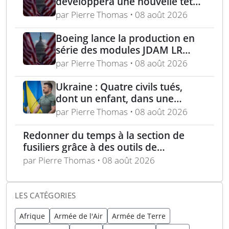
développera une nouvelle tête
chercheuse pour les missiles
par Pierre Thomas • 08 août 2026
FGM-148 Javelin
Boeing lance la production en
série des modules JDAM LR
pour frappes de précision
par Pierre Thomas • 08 août 2026
longue portée
Ukraine : Quatre civils tués,
dont un enfant, dans une
attaque russe par missile
par Pierre Thomas • 08 août 2026
balistique sur Kiev – Deux
raffineries russes visées par
Redonner du temps à la section de
l’Ukraine
fusiliers grâce à des outils de
planification optimisés
par Pierre Thomas • 08 août 2026
LES CATÉGORIES
Afrique
Armée de l'Air
Armée de Terre