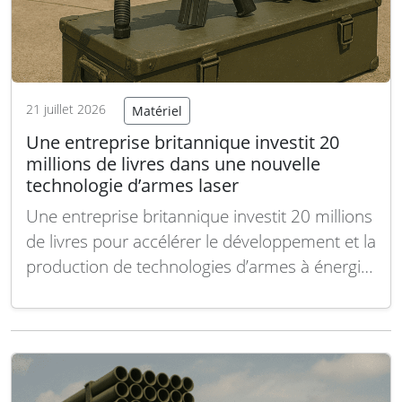
21 juillet 2026
Matériel
Une entreprise britannique investit 20
millions de livres dans une nouvelle
technologie d’armes laser
Une entreprise britannique investit 20 millions
de livres pour accélérer le développement et la
production de technologies d’armes à énergie
dirigée par laser. Lors du Salon aéronautique
international de Farnborough, QinetiQ a
dévoilé une nouvelle marque pour ses
sources laser haute énergie, alors que le
système DragonFire auquel elle participe…
Lire