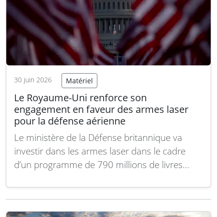
30 juin 2026
Matériel
Le Royaume-Uni renforce son
engagement en faveur des armes laser
pour la défense aérienne
Le ministère de la Défense britannique va
investir dans les armes laser dans le cadre
d’un programme de 790 millions de livres
sterling destiné à protéger le Royaume-Uni et
ses bases outre-mer contre les attaques
aériennes, les drones et les missiles, a