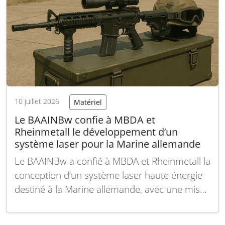
10 juillet 2026
Matériel
Le BAAINBw confie à MBDA et
Rheinmetall le développement d’un
système laser pour la Marine allemande
Le BAAINBw a confié à MBDA et Rheinmetall la
conception d’un système laser haute énergie
destiné à la Marine allemande, avec une mise
en service prévue en 2029. Le 9 juin 2026, le
Bureau fédéral allemand d’équipement, de