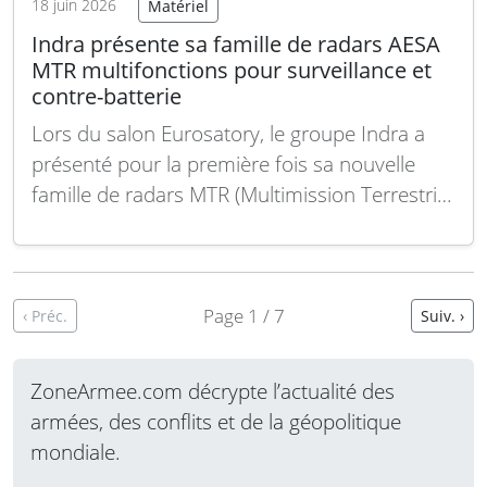
18 juin 2026
Matériel
Indra présente sa famille de radars AESA
MTR multifonctions pour surveillance et
contre-batterie
Lors du salon Eurosatory, le groupe Indra a
présenté pour la première fois sa nouvelle
famille de radars MTR (Multimission Terrestrial
Radar/Radar Tactique Multifonction) reposant
entièrement sur la technologie AESA. Pour
illustrer la grande mobilité du système, le
radar a été exposé sur un camion non blindé
Page 1 / 7
‹ Préc.
Suiv. ›
Rheinmetall HX 8×8,…
Lire la suite
ZoneArmee.com décrypte l’actualité des
armées, des conflits et de la géopolitique
mondiale.