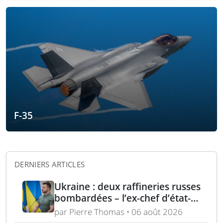
F-35
DERNIERS ARTICLES
Ukraine : deux raffineries russes
bombardées – l’ex-chef d’état-
major ukrainien juge l’OTAN
par Pierre Thomas • 06 août 2026
dépassée