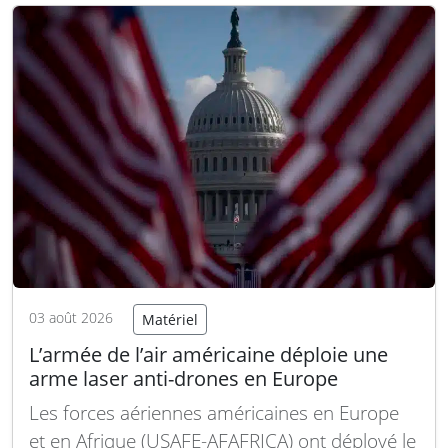
américaines. Un contrat devrait être
prochainement attribué pour le
développement du système Enduring High
Energy…
Lire la suite
03 août 2026
Matériel
L’armée de l’air américaine déploie une
arme laser anti-drones en Europe
Les forces aériennes américaines en Europe
et en Afrique (USAFE-AFAFRICA) ont déployé le