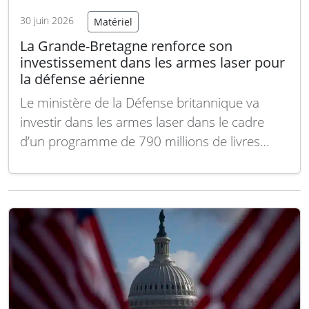
30 juin 2026
Matériel
La Grande-Bretagne renforce son
investissement dans les armes laser pour
la défense aérienne
Le ministère de la Défense britannique va
investir dans les armes laser dans le cadre
d’un programme de 790 millions de livres
destiné à protéger le Royaume-Uni et ses
bases à l’étranger contre les attaques
aériennes, les drones et les missiles. Cette
annonce accompagne le plan d’investissement
en matière de…
Lire la suite