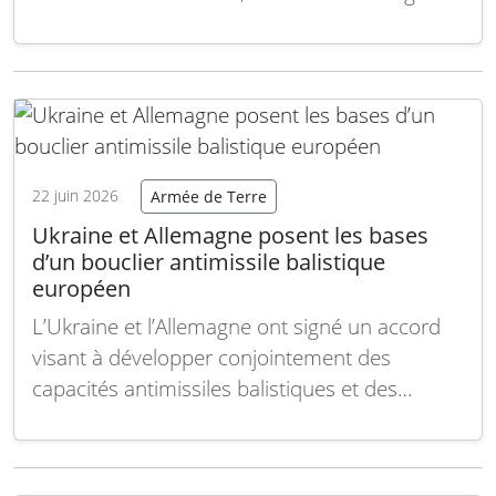
dirigée deviennent désormais suffisamment
compactes pour accompagner les soldats en
première ligne. Cette évolution se matérialise
en Chine avec la dernière arme laser appelée
Lijian, développée par Harbin Xinguang Optic-
Electronics Technology, qui…
Lire la suite
22 juin 2026
Armée de Terre
Ukraine et Allemagne posent les bases
d’un bouclier antimissile balistique
européen
L’Ukraine et l’Allemagne ont signé un accord
visant à développer conjointement des
capacités antimissiles balistiques et des
missiles intercepteurs, s’inscrivant dans une
démarche européenne commune pour faire
face à des menaces balistiques de plus en