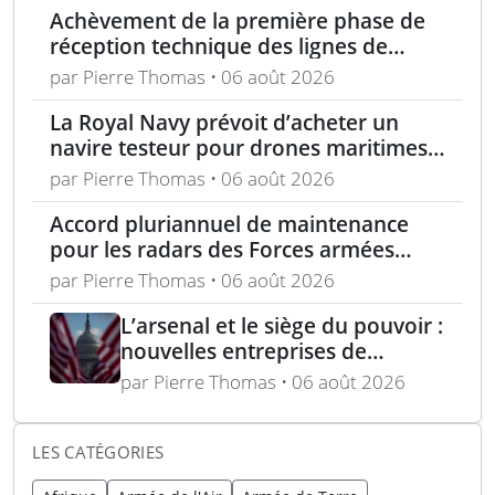
Achèvement de la première phase de
réception technique des lignes de
production d’armement gros calibre
par Pierre Thomas • 06 août 2026
La Royal Navy prévoit d’acheter un
navire testeur pour drones maritimes
polyvalents
par Pierre Thomas • 06 août 2026
Accord pluriannuel de maintenance
pour les radars des Forces armées
polonaises
par Pierre Thomas • 06 août 2026
L’arsenal et le siège du pouvoir :
nouvelles entreprises de
défense, capital-risque et
par Pierre Thomas • 06 août 2026
politique industrielle des États
LES CATÉGORIES