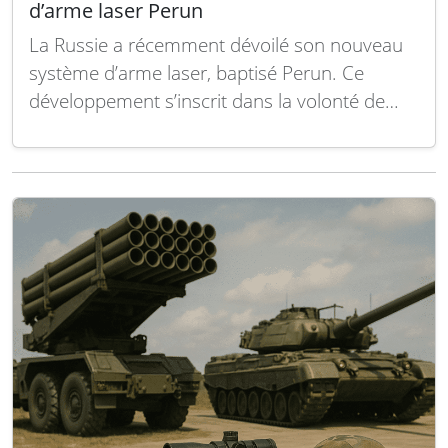
d’arme laser Perun
La Russie a récemment dévoilé son nouveau
système d’arme laser, baptisé Perun. Ce
développement s’inscrit dans la volonté de
Moscou de renforcer ses capacités de défense
avancées, en intégrant des technologies de
pointe pour contrer les menaces actuelles. Le
système Perun est conçu pour neutraliser
efficacement divers types de cibles,…
Lire la
suite