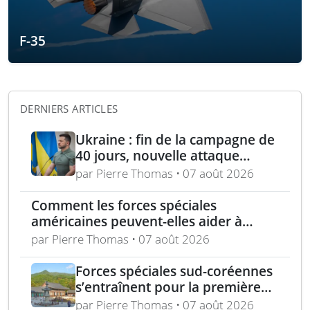
F-35
DERNIERS ARTICLES
Ukraine : fin de la campagne de
40 jours, nouvelle attaque
contre Wildberries et
par Pierre Thomas • 07 août 2026
élimination d’un général russe à
Moscou
Comment les forces spéciales
américaines peuvent-elles aider à
repousser la Chine à Taïwan ?
par Pierre Thomas • 07 août 2026
Forces spéciales sud-coréennes
s’entraînent pour la première
fois avec les Royal Marines au
par Pierre Thomas • 07 août 2026