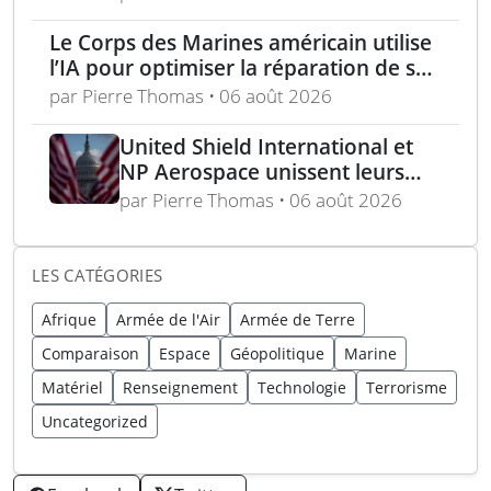
Royaume-Uni
Le Corps des Marines américain utilise
l’IA pour optimiser la réparation de ses
équipements
par Pierre Thomas • 06 août 2026
United Shield International et
NP Aerospace unissent leurs
forces pour renforcer le soutien
par Pierre Thomas • 06 août 2026
aux équipes américaines de
déminage
LES CATÉGORIES
Afrique
Armée de l'Air
Armée de Terre
Comparaison
Espace
Géopolitique
Marine
Matériel
Renseignement
Technologie
Terrorisme
Uncategorized