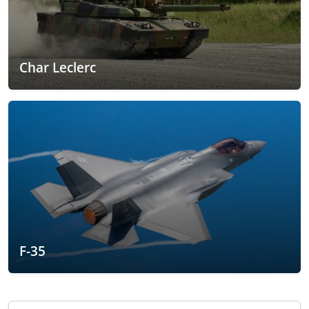
Char Leclerc
F-35