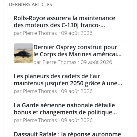
DERNIERS ARTICLES
Rolls-Royce assurera la maintenance
des moteurs des C-130J franco-
allemands jusqu’en 2030
par Pierre Thomas • 09 août 2026
Dernier Osprey construit pour
le Corps des Marines américains
livré, fin du programme MV-22
par Pierre Thomas • 09 août 2026
Les planeurs des cadets de l’air
maintenus jusqu’en 2050 grâce à une
modernisation majeure
par Pierre Thomas • 09 août 2026
La Garde aérienne nationale détaille
bonus et changements de politique
dans le cadre de l’« incitation estivale »
par Pierre Thomas • 09 août 2026
Dassault Rafale : la réponse autonome