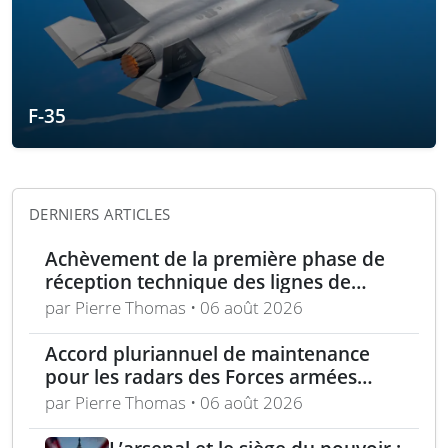
F-35
DERNIERS ARTICLES
Achèvement de la première phase de
réception technique des lignes de
production d’armement gros calibre
par Pierre Thomas • 06 août 2026
Accord pluriannuel de maintenance
pour les radars des Forces armées
polonaises
par Pierre Thomas • 06 août 2026