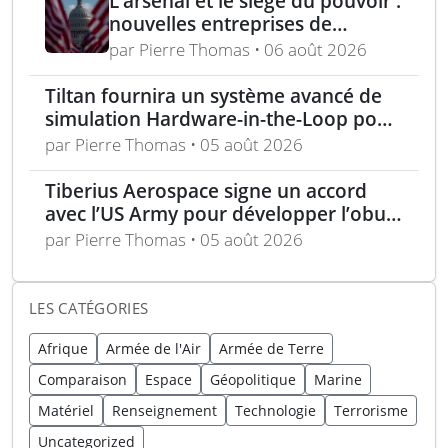
L’arsenal et le siège du pouvoir :
nouvelles entreprises de
défense, capital-risque et
par Pierre Thomas • 06 août 2026
politique industrielle des États
Tiltan fournira un système avancé de
simulation Hardware-in-the-Loop pour
un programme électro-optique IR
par Pierre Thomas • 05 août 2026
unique
Tiberius Aerospace signe un accord
avec l’US Army pour développer l’obus
d’artillerie guidée Sceptre
par Pierre Thomas • 05 août 2026
LES CATÉGORIES
Afrique
Armée de l'Air
Armée de Terre
Comparaison
Espace
Géopolitique
Marine
Matériel
Renseignement
Technologie
Terrorisme
Uncategorized