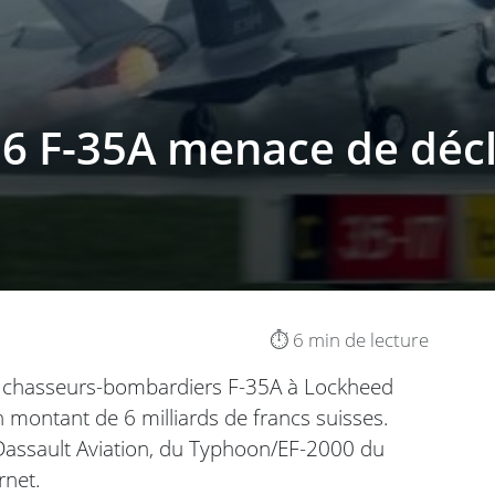
 36 F-35A menace de dé
⏱️ 6 min de lecture
 36 chasseurs-bombardiers F-35A à Lockheed
 montant de 6 milliards de francs suisses.
e Dassault Aviation, du Typhoon/EF-2000 du
rnet.