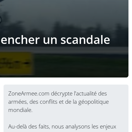
clencher un scandale
ZoneArmee.com décrypte l’actualité des
armées, des conflits et de la géopolitique
mondiale.
Au-delà des faits, nous analysons les enjeux