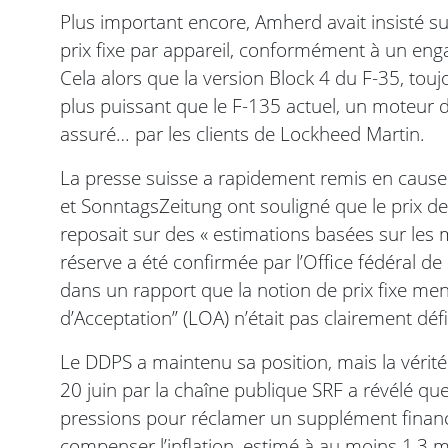
Plus important encore, Amherd avait insisté sur
prix fixe par appareil, conformément à un eng
Cela alors que la version Block 4 du F-35, to
plus puissant que le F-135 actuel, un moteur 
assuré… par les clients de Lockheed Martin.
La presse suisse a rapidement remis en cause 
et SonntagsZeitung ont souligné que le prix des
reposait sur des « estimations basées sur les 
réserve a été confirmée par l’Office fédéral de 
dans un rapport que la notion de prix fixe men
d’Acceptation” (LOA) n’était pas clairement défi
Le DDPS a maintenu sa position, mais la vérité
20 juin par la chaîne publique SRF a révélé qu
pressions pour réclamer un supplément finan
compenser l’inflation, estimé à au moins 1,3 mi