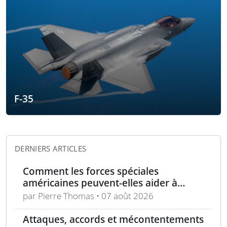
F-35
DERNIERS ARTICLES
Comment les forces spéciales
américaines peuvent-elles aider à
repousser la Chine à Taïwan ?
par Pierre Thomas • 07 août 2026
Attaques, accords et mécontentements