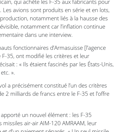
ain, qui achète les F-35 aux fabricants pour
Les avions sont produits en série et en lots,
e production, notamment liés à la hausse des
prévisible, notamment car l’inflation continue
lementaire dans une interview.
s hauts fonctionnaires d’Armasuisse [l’agence
 F-35, ont modifié les critères et leur
isait : « Ils étaient fascinés par les États-Unis,
etc. ».
l a précisément constitué l’un des critères
e 2 milliards de francs entre le F-35 et l’offre
k a apporté un nouvel élément : les F-35
s missiles air-air AIM-120 AMRAAM, leur
e et d’un paiement séparés. « Un seul missile