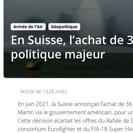
Armée de l'Air
Géopolitique
En Suisse, l’achat de
politique majeur
Article de 1226 mots
En juin 2021, la Suisse annonçait l’achat de
Martin via le gouvernement américain, pour un
Cette décision écartait les offres du Rafale d
consortium Eurofighter et du F/A-18 Super Ho