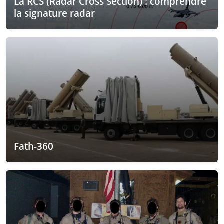
La RCS (Radar Cross Section) : comprendre
la signature radar
Fath-360