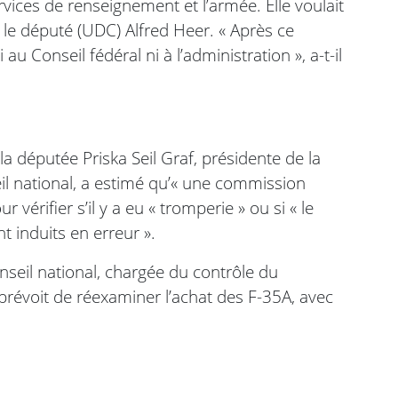
vices de renseignement et l’armée. Elle voulait
é le député (UDC) Alfred Heer. « Après ce
u Conseil fédéral ni à l’administration », a-t-il
 la députée Priska Seil Graf, présidente de la
l national, a estimé qu’« une commission
vérifier s’il y a eu « tromperie » ou si « le
t induits en erreur ».
seil national, chargée du contrôle du
prévoit de réexaminer l’achat des F-35A, avec