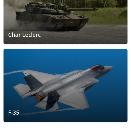
Char Leclerc
F-35