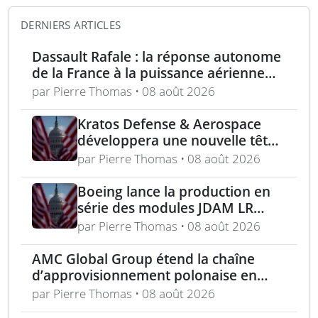
DERNIERS ARTICLES
Dassault Rafale : la réponse autonome
de la France à la puissance aérienne
moderne
par Pierre Thomas • 08 août 2026
Kratos Defense & Aerospace
développera une nouvelle tête
chercheuse pour les missiles
par Pierre Thomas • 08 août 2026
FGM-148 Javelin
Boeing lance la production en
série des modules JDAM LR
pour frappes de précision
par Pierre Thomas • 08 août 2026
longue portée
AMC Global Group étend la chaîne
d’approvisionnement polonaise en
munitions de 155 mm
par Pierre Thomas • 08 août 2026