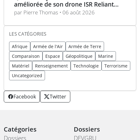
améliorée de son drone ISR Reliant
avec plus de charge utile
par Pierre Thomas • 06 août 2026
LES CATÉGORIES
Afrique
Armée de l'Air
Armée de Terre
Comparaison
Espace
Géopolitique
Marine
Matériel
Renseignement
Technologie
Terrorisme
Uncategorized
Facebook
Twitter
Catégories
Dossiers
Dossiers
DEVGRU