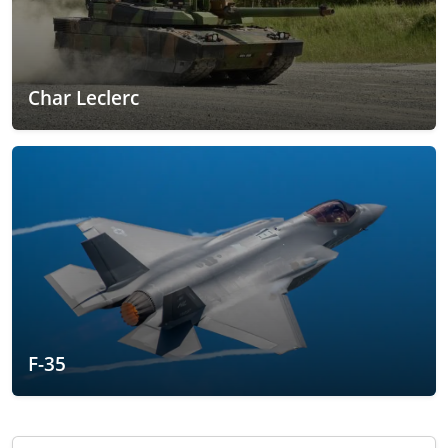
Char Leclerc
F-35