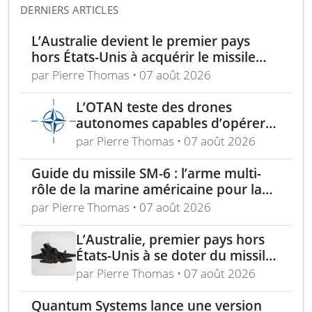
DERNIERS ARTICLES
L’Australie devient le premier pays
hors États-Unis à acquérir le missile
AIM-260 JATM
par Pierre Thomas • 07 août 2026
L’OTAN teste des drones
autonomes capables d’opérer
sans GPS pour mission de
par Pierre Thomas • 07 août 2026
sécurité
Guide du missile SM-6 : l’arme multi-
rôle de la marine américaine pour la
guerre moderne
par Pierre Thomas • 07 août 2026
L’Australie, premier pays hors
États-Unis à se doter du missile
AIM-260 JATM
par Pierre Thomas • 07 août 2026
Quantum Systems lance une version