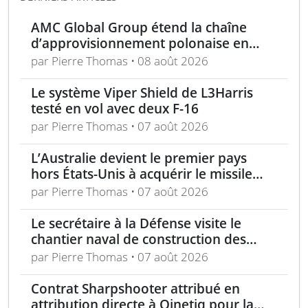
AMC Global Group étend la chaîne
d’approvisionnement polonaise en
munitions de 155 mm
par Pierre Thomas • 08 août 2026
Le système Viper Shield de L3Harris
testé en vol avec deux F-16
par Pierre Thomas • 07 août 2026
L’Australie devient le premier pays
hors États-Unis à acquérir le missile
AIM-260 JATM
par Pierre Thomas • 07 août 2026
Le secrétaire à la Défense visite le
chantier naval de construction des
frégates Type 31 à Rosyth
par Pierre Thomas • 07 août 2026
Contrat Sharpshooter attribué en
attribution directe à Qinetiq pour la