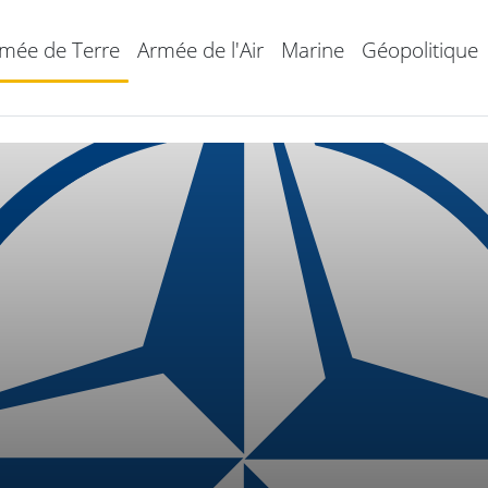
mée de Terre
Armée de l'Air
Marine
Géopolitique