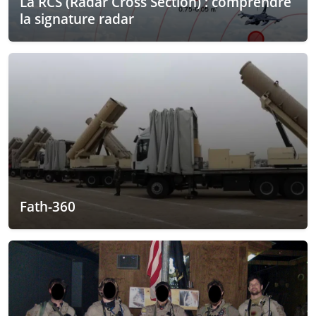
La RCS (Radar Cross Section) : comprendre
la signature radar
Fath-360