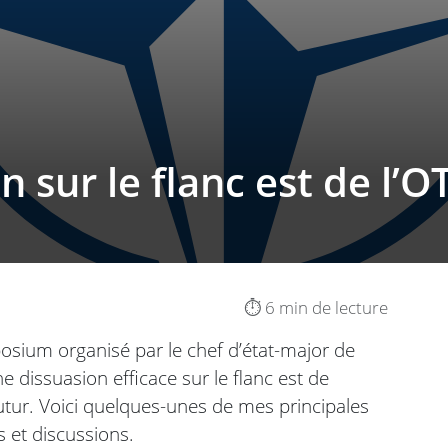
on sur le flanc est de l’
⏱️ 6 min de lecture
ymposium organisé par le chef d’état-major de
ne dissuasion efficace sur le flanc est de
futur. Voici quelques-unes de mes principales
 et discussions.