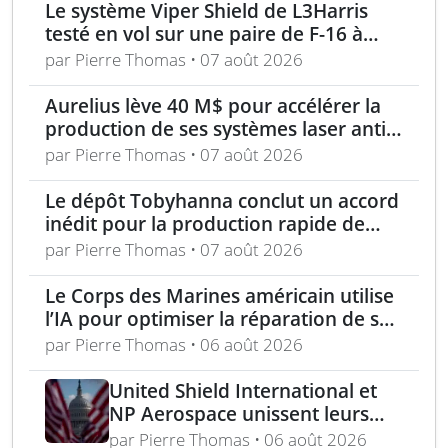
Le système Viper Shield de L3Harris
testé en vol sur une paire de F-16 à
Edwards AFB
par Pierre Thomas • 07 août 2026
Aurelius lève 40 M$ pour accélérer la
production de ses systèmes laser anti-
drones
par Pierre Thomas • 07 août 2026
Le dépôt Tobyhanna conclut un accord
inédit pour la production rapide de
composants de sUAS
par Pierre Thomas • 07 août 2026
Le Corps des Marines américain utilise
l’IA pour optimiser la réparation de ses
équipements
par Pierre Thomas • 06 août 2026
United Shield International et
NP Aerospace unissent leurs
forces pour renforcer le soutien
par Pierre Thomas • 06 août 2026