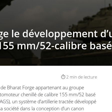
ge le développement d’
155 mm/52-calibre basé
⏱️ 2 min de lecture
ale de Bharat Forge appartenant au groupe
utomoteur chenillé de calibre 155 mm/52 basé
GS), un système d’artillerie tractée développé
e la société dans la conception d’un canon