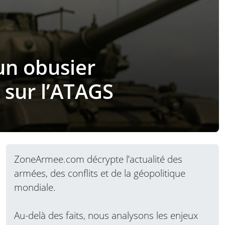
un obusier
 sur l’ATAGS
ZoneArmee.com décrypte l’actualité des
armées, des conflits et de la géopolitique
mondiale.
Au-delà des faits, nous analysons les enjeux