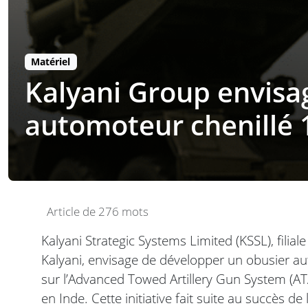
Matériel
Kalyani Group envisa
automoteur chenillé 
Article de 276 mots
Kalyani Strategic Systems Limited (KSSL), fili
Kalyani, envisage de développer un obusier a
sur l’Advanced Towed Artillery Gun System (ATA
en Inde. Cette initiative fait suite au succès d