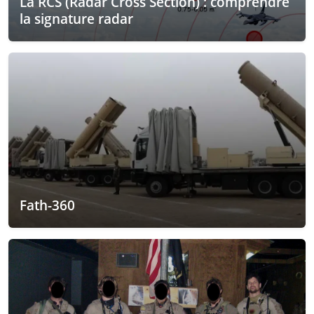
La RCS (Radar Cross Section) : comprendre
la signature radar
Fath-360