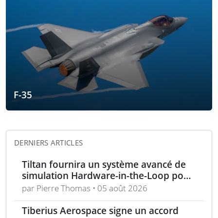
F-35
DERNIERS ARTICLES
Tiltan fournira un système avancé de
simulation Hardware-in-the-Loop pour
un programme électro-optique IR
par Pierre Thomas • 05 août 2026
unique
Tiberius Aerospace signe un accord