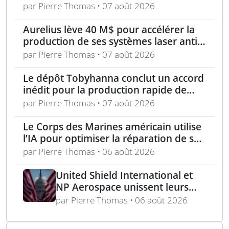
Edwards AFB
par Pierre Thomas • 07 août 2026
Aurelius lève 40 M$ pour accélérer la
production de ses systèmes laser anti-
drones
par Pierre Thomas • 07 août 2026
Le dépôt Tobyhanna conclut un accord
inédit pour la production rapide de
composants de sUAS
par Pierre Thomas • 07 août 2026
Le Corps des Marines américain utilise
l’IA pour optimiser la réparation de ses
équipements
par Pierre Thomas • 06 août 2026
United Shield International et
NP Aerospace unissent leurs
forces pour renforcer le soutien
par Pierre Thomas • 06 août 2026
aux équipes américaines de
déminage