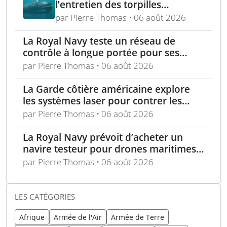
l’entretien des torpilles
Spearfish et Sting Ray de la
par Pierre Thomas • 06 août 2026
Royal Navy
La Royal Navy teste un réseau de
contrôle à longue portée pour ses
drones
par Pierre Thomas • 06 août 2026
La Garde côtière américaine explore
les systèmes laser pour contrer les
menaces maritimes
par Pierre Thomas • 06 août 2026
La Royal Navy prévoit d’acheter un
navire testeur pour drones maritimes
polyvalents
par Pierre Thomas • 06 août 2026
LES CATÉGORIES
Afrique
Armée de l'Air
Armée de Terre