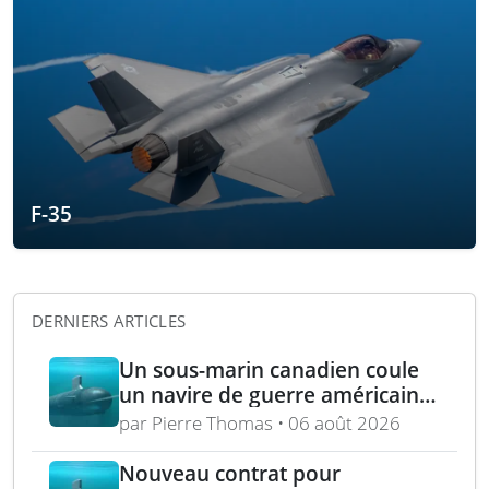
F-35
DERNIERS ARTICLES
Un sous-marin canadien coule
un navire de guerre américain
lors de l’exercice RIMPAC 2026
par Pierre Thomas • 06 août 2026
Nouveau contrat pour