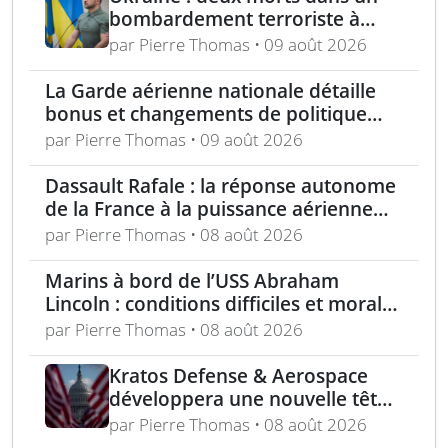
bombardement terroriste à
Kharkiv – acquisition turque de
par Pierre Thomas • 09 août 2026
lance-roquettes M270 et
missiles ATACMS
La Garde aérienne nationale détaille
bonus et changements de politique
dans le cadre de l’« incitation estivale »
par Pierre Thomas • 09 août 2026
Dassault Rafale : la réponse autonome
de la France à la puissance aérienne
moderne
par Pierre Thomas • 08 août 2026
Marins à bord de l’USS Abraham
Lincoln : conditions difficiles et moral
en berne selon leurs familles
par Pierre Thomas • 08 août 2026
Kratos Defense & Aerospace
développera une nouvelle tête
chercheuse pour les missiles
par Pierre Thomas • 08 août 2026
FGM-148 Javelin