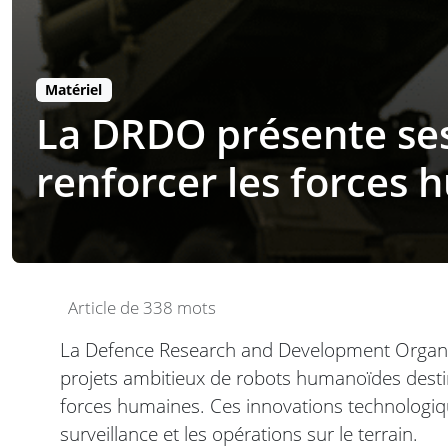
Matériel
La DRDO présente ses
renforcer les forces
Article de 338 mots
La Defence Research and Development Organisa
projets ambitieux de robots humanoïdes destiné
forces humaines. Ces innovations technologique
surveillance et les opérations sur le terrain.