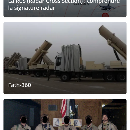
La RCS (Radar Cross Section) : comprendre
la signature radar
Fath-360