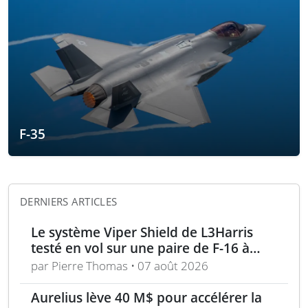
F-35
DERNIERS ARTICLES
Le système Viper Shield de L3Harris
testé en vol sur une paire de F-16 à
Edwards AFB
par Pierre Thomas • 07 août 2026
Aurelius lève 40 M$ pour accélérer la