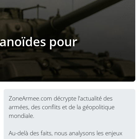
manoïdes pour
ZoneArmee.com décrypte l’actualité des
armées, des conflits et de la géopolitique
mondiale.
Au-delà des faits, nous analysons les enjeux