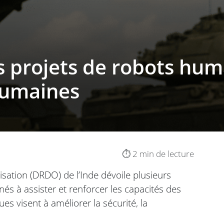
 projets de robots hu
 humaines
⏱️ 2 min de lecture
tion (DRDO) de l’Inde dévoile plusieurs
s à assister et renforcer les capacités des
s visent à améliorer la sécurité, la