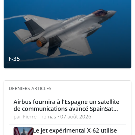
F-35
DERNIERS ARTICLES
Airbus fournira à l’Espagne un satellite
de communications avancé SpainSat
NG-III
par Pierre Thomas • 07 août 2026
Le jet expérimental X-62 utilise