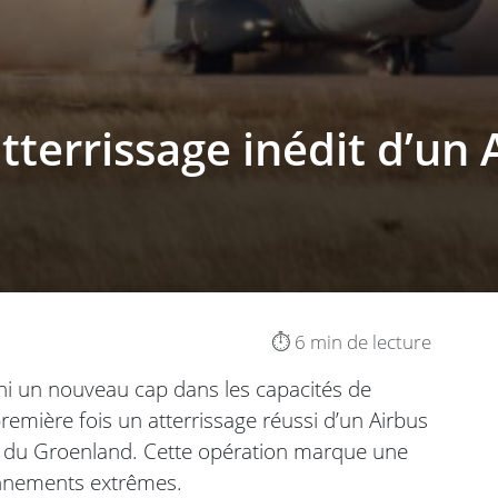
atterrissage inédit d’un
⏱️ 6 min de lecture
chi un nouveau cap dans les capacités de
première fois un atterrissage réussi d’un Airbus
d du Groenland. Cette opération marque une
onnements extrêmes.