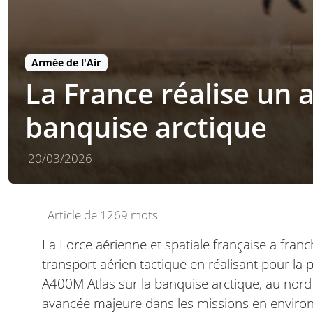
Armée de l'Air
La France réalise un 
banquise arctique
20/03/2026
Article de 1269 mots
La Force aérienne et spatiale française a fran
transport aérien tactique en réalisant pour la 
A400M Atlas sur la banquise arctique, au nor
avancée majeure dans les missions en envir