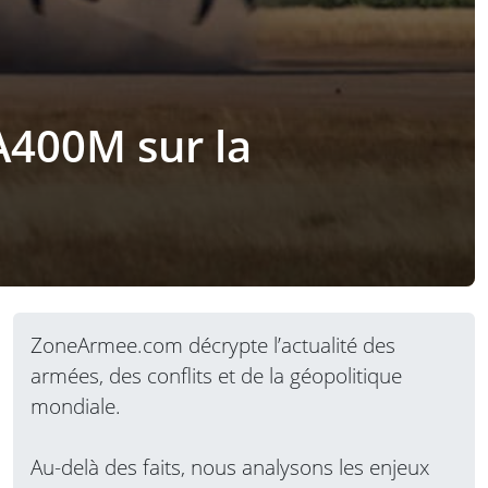
 A400M sur la
ZoneArmee.com décrypte l’actualité des
armées, des conflits et de la géopolitique
mondiale.
Au-delà des faits, nous analysons les enjeux