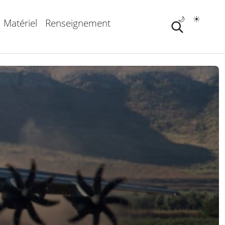
🌙
☀️
Matériel
Renseignement