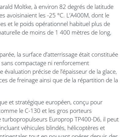
Harald Moltke, à environ 82 degrés de latitude
es avoisinaient les -25 °C. L’A400M, dont le
 et le poids opérationnel habituel plus de
 naturelle de moins de 1 400 mètres de long,
rée, la surface d’atterrissage était constituée
e, sans compactage ni renforcement
 évaluation précise de l’épaisseur de la glace,
s de freinage ainsi que de la répartition de la
ique et stratégique européen, conçu pour
s comme le C-130 et les gros porteurs
re turbopropulseurs Europrop TP400-D6, il peut
incluant véhicules blindés, hélicoptères et
ntinentales tout en pouvant opérer depuis des