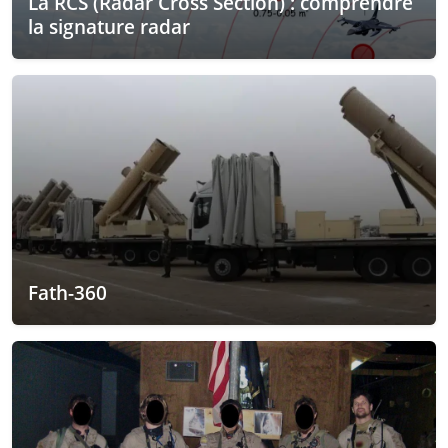
La RCS (Radar Cross Section) : comprendre
la signature radar
Fath-360