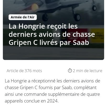
Armée de l'Air
La Hongrie reçoit les
derniers avions de chasse
Gripen C livrés par Saab
Article de 376 mots
⏱️ 2 min de lecture
La Hongrie a réceptionné les derniers avions de
chasse Gripen C fournis par Saab, complétant
ainsi une commande supplémentaire de quatre
appareils conclue en 2024.