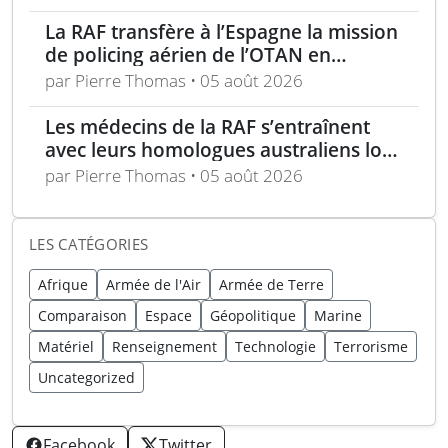
La RAF transfère à l’Espagne la mission
de policing aérien de l’OTAN en
Roumanie
par Pierre Thomas • 05 août 2026
Les médecins de la RAF s’entraînent
avec leurs homologues australiens lors
de l’exercice Pitch Black
par Pierre Thomas • 05 août 2026
LES CATÉGORIES
Afrique
Armée de l'Air
Armée de Terre
Comparaison
Espace
Géopolitique
Marine
Matériel
Renseignement
Technologie
Terrorisme
Uncategorized
Facebook
Twitter