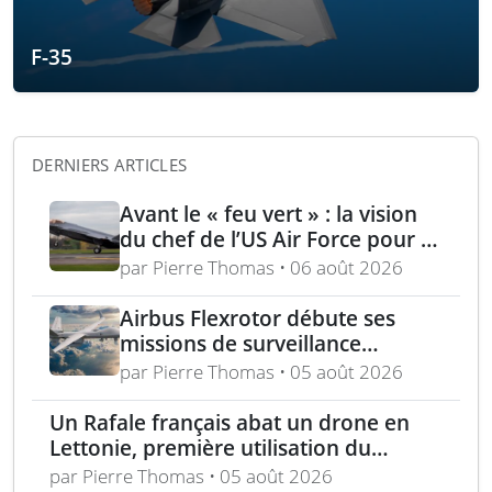
F-35
DERNIERS ARTICLES
Avant le « feu vert » : la vision
du chef de l’US Air Force pour la
puissance aérienne alliée passe
par Pierre Thomas • 06 août 2026
par la langue, la culture et
l’expertise régionale
Airbus Flexrotor débute ses
missions de surveillance
maritime dans la région
par Pierre Thomas • 05 août 2026
baltique
Un Rafale français abat un drone en
Lettonie, première utilisation du
missile MICA dans les Balkans
par Pierre Thomas • 05 août 2026