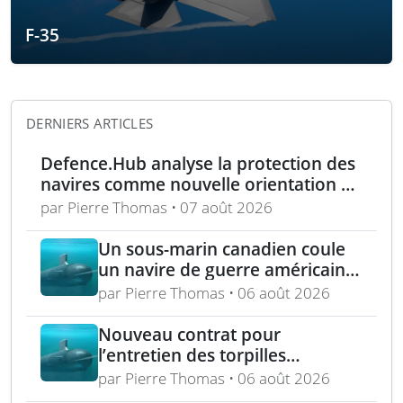
F-35
DERNIERS ARTICLES
Defence.Hub analyse la protection des
navires comme nouvelle orientation du
système MACS
par Pierre Thomas • 07 août 2026
Un sous-marin canadien coule
un navire de guerre américain
lors de l’exercice RIMPAC 2026
par Pierre Thomas • 06 août 2026
Nouveau contrat pour
l’entretien des torpilles
Spearfish et Sting Ray de la
par Pierre Thomas • 06 août 2026
Royal Navy