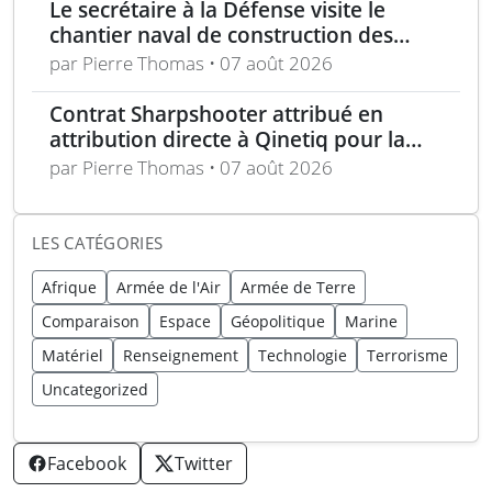
Le secrétaire à la Défense visite le
chantier naval de construction des
frégates Type 31 à Rosyth
par Pierre Thomas • 07 août 2026
Contrat Sharpshooter attribué en
attribution directe à Qinetiq pour la
période 2026-2028
par Pierre Thomas • 07 août 2026
LES CATÉGORIES
Afrique
Armée de l'Air
Armée de Terre
Comparaison
Espace
Géopolitique
Marine
Matériel
Renseignement
Technologie
Terrorisme
Uncategorized
Facebook
Twitter