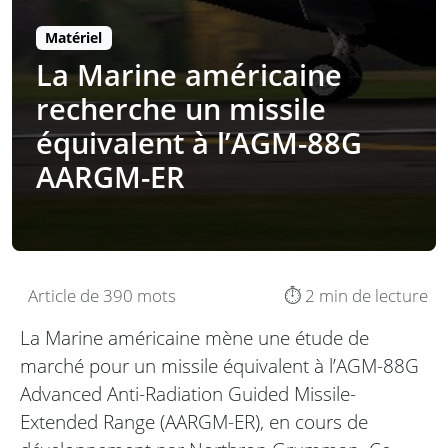
Matériel
La Marine américaine
recherche un missile
équivalent à l’AGM-88G
AARGM-ER
Article de 390 mots
⏱️ 2 min de lecture
La Marine américaine mène une étude de
marché pour un missile équivalent à l’AGM-88G
Advanced Anti-Radiation Guided Missile-
Extended Range (AARGM-ER), en cours de