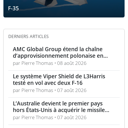
F-35
DERNIERS ARTICLES
AMC Global Group étend la chaîne
d’approvisionnement polonaise en
munitions de 155 mm
par Pierre Thomas • 08 août 2026
Le système Viper Shield de L3Harris
testé en vol avec deux F-16
par Pierre Thomas • 07 août 2026
L’Australie devient le premier pays
hors États-Unis à acquérir le missile
AIM-260 JATM
par Pierre Thomas • 07 août 2026