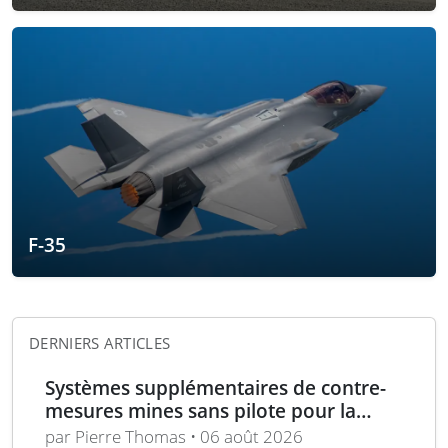
F-35
DERNIERS ARTICLES
Systèmes supplémentaires de contre-
mesures mines sans pilote pour la
Marine française
par Pierre Thomas • 06 août 2026