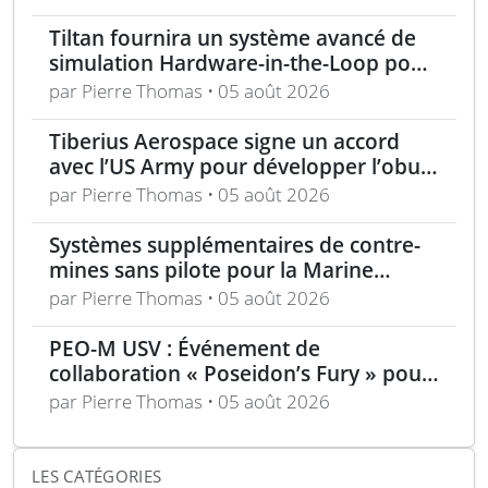
Tiltan fournira un système avancé de
simulation Hardware-in-the-Loop pour
un programme électro-optique IR
par Pierre Thomas • 05 août 2026
unique
Tiberius Aerospace signe un accord
avec l’US Army pour développer l’obus
d’artillerie guidée Sceptre
par Pierre Thomas • 05 août 2026
Systèmes supplémentaires de contre-
mines sans pilote pour la Marine
nationale française
par Pierre Thomas • 05 août 2026
PEO-M USV : Événement de
collaboration « Poseidon’s Fury » pour
véhicules de surface sans pilote
par Pierre Thomas • 05 août 2026
LES CATÉGORIES