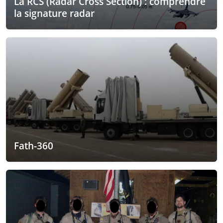
La RCS (Radar Cross Section) : comprendre
la signature radar
Fath-360