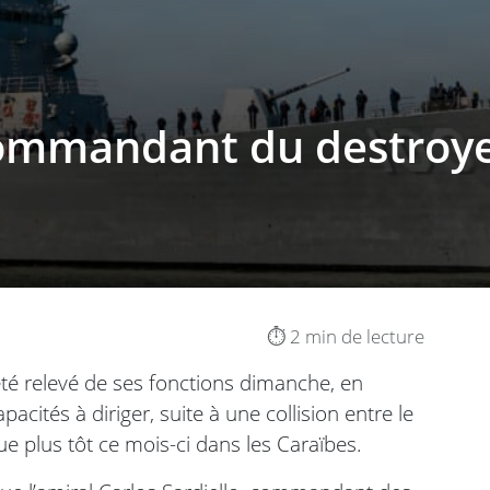
commandant du destroyer
⏱️ 2 min de lecture
é relevé de ses fonctions dimanche, en
acités à diriger, suite à une collision entre le
ue plus tôt ce mois-ci dans les Caraïbes.