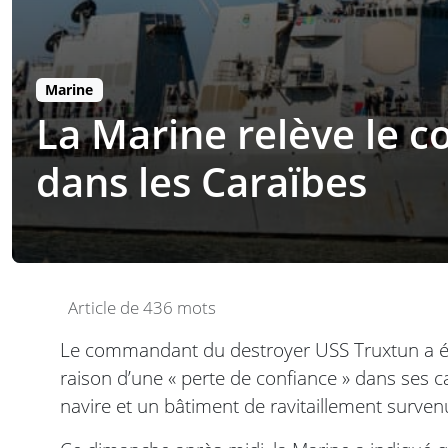
Marine
La Marine relève le 
dans les Caraïbes
Article de 436 mots
Le commandant du destroyer USS Truxtun a ét
raison d’une « perte de confiance » dans ses cap
navire et un bâtiment de ravitaillement surven