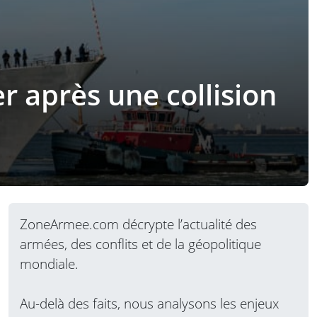
 après une collision
ZoneArmee.com décrypte l’actualité des
armées, des conflits et de la géopolitique
mondiale.
Au-delà des faits, nous analysons les enjeux