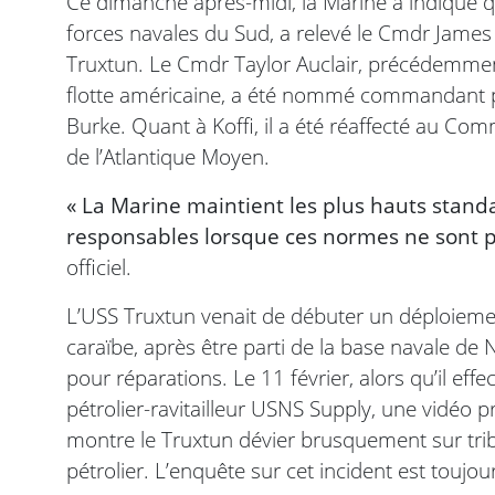
Ce dimanche après-midi, la Marine a indiqué q
forces navales du Sud, a relevé le Cmdr Jam
Truxtun. Le Cmdr Taylor Auclair, précédemme
flotte américaine, a été nommé commandant pa
Burke. Quant à Koffi, il a été réaffecté au 
de l’Atlantique Moyen.
« La Marine maintient les plus hauts standa
responsables lorsque ces normes ne sont p
officiel.
L’USS Truxtun venait de débuter un déploieme
caraïbe, après être parti de la base navale de 
pour réparations. Le 11 février, alors qu’il eff
pétrolier-ravitailleur USNS Supply, une vidéo p
montre le Truxtun dévier brusquement sur tribo
pétrolier. L’enquête sur cet incident est toujou