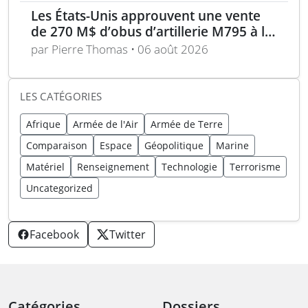
Les États-Unis approuvent une vente
de 270 M$ d’obus d’artillerie M795 à la
Norvège
par Pierre Thomas • 06 août 2026
LES CATÉGORIES
Afrique
Armée de l'Air
Armée de Terre
Comparaison
Espace
Géopolitique
Marine
Matériel
Renseignement
Technologie
Terrorisme
Uncategorized
Facebook
Twitter
Catégories
Dossiers