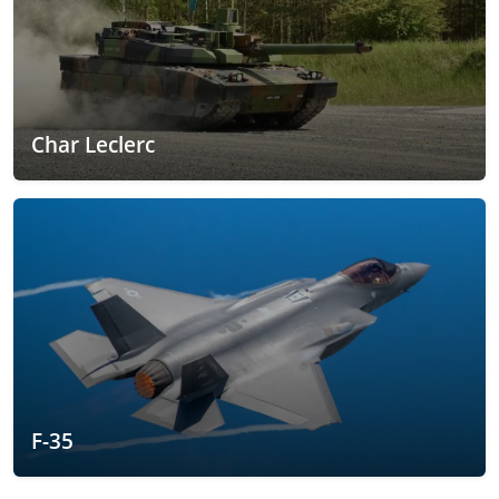
Char Leclerc
F-35