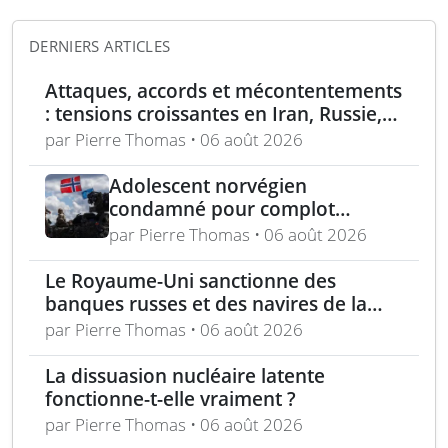
DERNIERS ARTICLES
Attaques, accords et mécontentements
: tensions croissantes en Iran, Russie,
Chine, Corée du Nord et jihadistes
par Pierre Thomas • 06 août 2026
Adolescent norvégien
condamné pour complot
d’assassinat au Royaume-Uni
par Pierre Thomas • 06 août 2026
avec armes et munitions
Le Royaume-Uni sanctionne des
banques russes et des navires de la
flotte fantôme liée à Moscou
par Pierre Thomas • 06 août 2026
La dissuasion nucléaire latente
fonctionne-t-elle vraiment ?
par Pierre Thomas • 06 août 2026