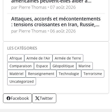
américaines peuvent-elles aider à
repousser la Chine à Taïwan ?
par Pierre Thomas • 07 août 2026
Attaques, accords et mécontentements
: tensions croissantes en Iran, Russie,
Chine, Corée du Nord et jihadistes
par Pierre Thomas • 06 août 2026
LES CATÉGORIES
Afrique
Armée de l'Air
Armée de Terre
Comparaison
Espace
Géopolitique
Marine
Matériel
Renseignement
Technologie
Terrorisme
Uncategorized
Facebook
Twitter