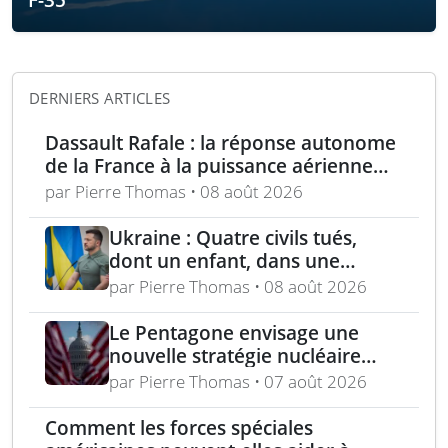
DERNIERS ARTICLES
Dassault Rafale : la réponse autonome
de la France à la puissance aérienne
moderne
par Pierre Thomas • 08 août 2026
Ukraine : Quatre civils tués,
dont un enfant, dans une
attaque russe par missile
par Pierre Thomas • 08 août 2026
balistique sur Kiev – Deux
raffineries russes visées par
Le Pentagone envisage une
l’Ukraine
nouvelle stratégie nucléaire
pour dissuader les conflits
par Pierre Thomas • 07 août 2026
régionaux
Comment les forces spéciales