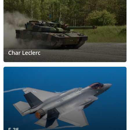
Char Leclerc
F-35