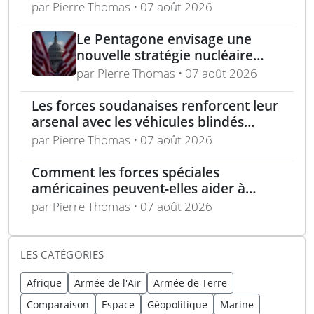
pour l’analyse des menaces
par Pierre Thomas • 07 août 2026
Le Pentagone envisage une
nouvelle stratégie nucléaire
pour dissuader les conflits
par Pierre Thomas • 07 août 2026
régionaux
Les forces soudanaises renforcent leur
arsenal avec les véhicules blindés
Mohafiz pakistanais
par Pierre Thomas • 07 août 2026
Comment les forces spéciales
américaines peuvent-elles aider à
repousser la Chine à Taïwan ?
par Pierre Thomas • 07 août 2026
LES CATÉGORIES
Afrique
Armée de l'Air
Armée de Terre
Comparaison
Espace
Géopolitique
Marine