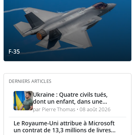
F-35
DERNIERS ARTICLES
Ukraine : Quatre civils tués,
dont un enfant, dans une
attaque russe par missile
par Pierre Thomas • 08 août 2026
balistique sur Kiev – Deux
raffineries russes visées par
Le Royaume-Uni attribue à Microsoft
l’Ukraine
un contrat de 13,3 millions de livres