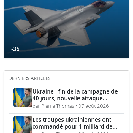
F-35
DERNIERS ARTICLES
Ukraine : fin de la campagne de
40 jours, nouvelle attaque
contre Wildberries et
par Pierre Thomas • 07 août 2026
élimination d’un général russe à
Moscou
Les troupes ukrainiennes ont
commandé pour 1 milliard de