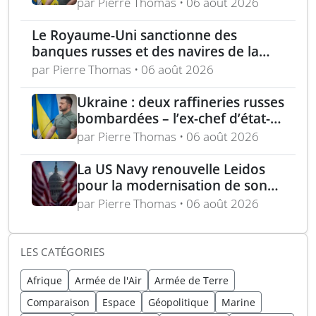
dollars lors de la première
par Pierre Thomas • 06 août 2026
année du marché Brave1
Le Royaume-Uni sanctionne des
banques russes et des navires de la
flotte fantôme liée à Moscou
par Pierre Thomas • 06 août 2026
Ukraine : deux raffineries russes
bombardées – l’ex-chef d’état-
major ukrainien juge l’OTAN
par Pierre Thomas • 06 août 2026
dépassée
La US Navy renouvelle Leidos
pour la modernisation de son
réseau mondial de
par Pierre Thomas • 06 août 2026
renseignement
LES CATÉGORIES
Afrique
Armée de l'Air
Armée de Terre
Comparaison
Espace
Géopolitique
Marine