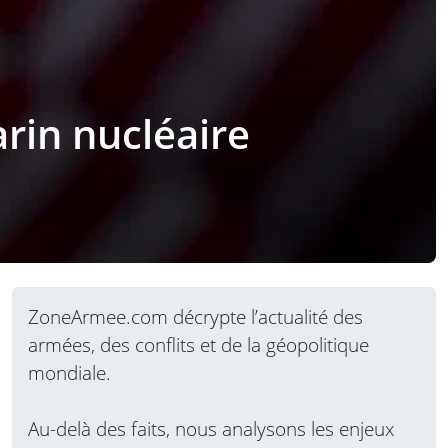
rin nucléaire
ZoneArmee.com décrypte l’actualité des
armées, des conflits et de la géopolitique
mondiale.
Au-delà des faits, nous analysons les enjeux