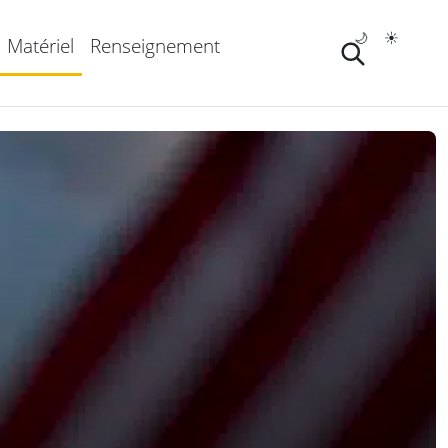
🌙
☀️
Matériel
Renseignement