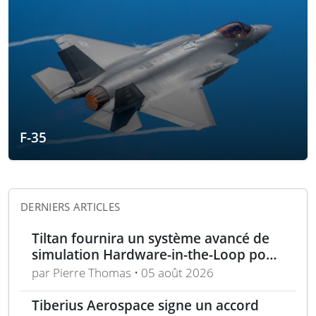
F-35
DERNIERS ARTICLES
Tiltan fournira un système avancé de
simulation Hardware-in-the-Loop pour
un programme électro-optique IR
par Pierre Thomas • 05 août 2026
unique
Tiberius Aerospace signe un accord