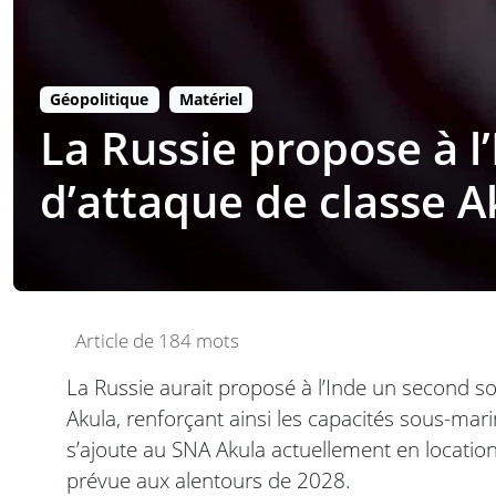
Géopolitique
Matériel
La Russie propose à l
d’attaque de classe A
Article de 184 mots
La Russie aurait proposé à l’Inde un second s
Akula, renforçant ainsi les capacités sous-mar
s’ajoute au SNA Akula actuellement en location,
prévue aux alentours de 2028.