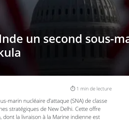
’Inde un second sous-ma
kula
⏱️ 1 min de lecture
ous-marin nucléaire d’attaque (SNA) de classe
ines stratégiques de New Delhi. Cette offre
 dont la livraison à la Marine indienne est