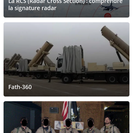
La RCS (Radar Cross Section) : comprendre
la signature radar
Fath-360