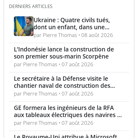
DERNIERS ARTICLES
Ukraine : Quatre civils tués,
dont un enfant, dans une
attaque russe par missile
par Pierre Thomas • 08 août 2026
balistique sur Kiev – Deux
raffineries russes visées par
L’Indonésie lance la construction de
l’Ukraine
son premier sous-marin Scorpène
par Pierre Thomas • 07 août 2026
Le secrétaire à la Défense visite le
chantier naval de construction des
frégates Type 31 à Rosyth
par Pierre Thomas • 07 août 2026
GE formera les ingénieurs de la RFA
aux tableaux électriques des navires de
la classe Tide
par Pierre Thomas • 07 août 2026
Le Royaume-Uni attribue à Microsoft