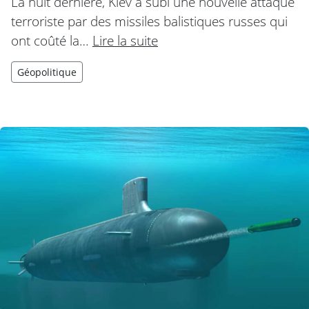
La nuit dernière, Kiev a subi une nouvelle attaque
terroriste par des missiles balistiques russes qui
ont coûté la…
Lire la suite
Géopolitique