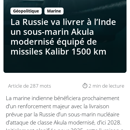
Géopolitique
Marine
La Russie va livrer à l’Inde
un sous-marin Akula
modernisé équipé de
missiles Kalibr 1500 km
Article de 287 mots
⏱️ 2 min de lecture
La marine indienne bénéficiera prochainement
d’un renforcement majeur avec la livraison
prévue par la Russie d’un sous-marin nucléaire
d’attaque de classe Akula modernisé, d’ici 2028.