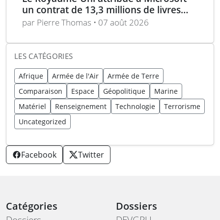
un contrat de 13,3 millions de livres
pour l’analyse des menaces
par Pierre Thomas • 07 août 2026
LES CATÉGORIES
Afrique
Armée de l'Air
Armée de Terre
Comparaison
Espace
Géopolitique
Marine
Matériel
Renseignement
Technologie
Terrorisme
Uncategorized
Facebook
Twitter
Catégories
Dossiers
Dossiers
DEVGRU