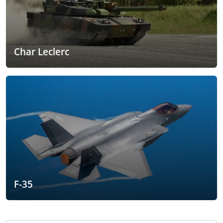
Char Leclerc
F-35