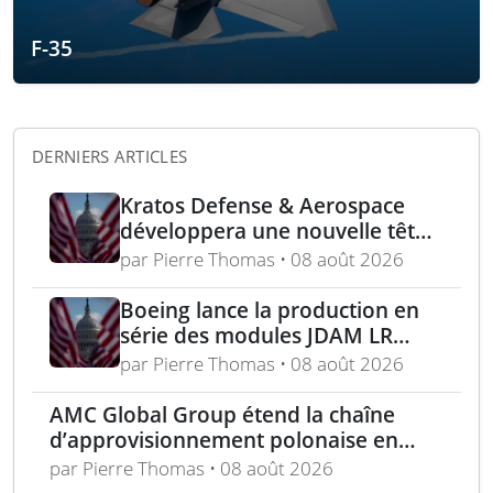
F-35
DERNIERS ARTICLES
Kratos Defense & Aerospace
développera une nouvelle tête
chercheuse pour les missiles
par Pierre Thomas • 08 août 2026
FGM-148 Javelin
Boeing lance la production en
série des modules JDAM LR
pour frappes de précision
par Pierre Thomas • 08 août 2026
longue portée
AMC Global Group étend la chaîne
d’approvisionnement polonaise en
munitions de 155 mm
par Pierre Thomas • 08 août 2026