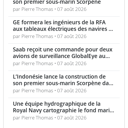
son premier sous-marin Scorpène
par Pierre Thomas • 07 août 2026
GE formera les ingénieurs de la RFA
aux tableaux électriques des navires de
la classe Tide
par Pierre Thomas • 07 août 2026
Saab reçoit une commande pour deux
avions de surveillance GlobalEye au
Moyen-Orient
par Pierre Thomas • 07 août 2026
L’Indonésie lance la construction de
son premier sous-marin Scorpène dans
le cadre du programme SRI
par Pierre Thomas • 07 août 2026
Une équipe hydrographique de la
Royal Navy cartographie le fond marin
du Firth of Clyde
par Pierre Thomas • 07 août 2026