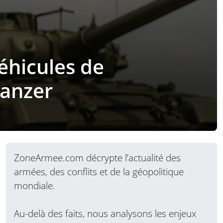
éhicules de
anzer
ZoneArmee.com décrypte l’actualité des
armées, des conflits et de la géopolitique
mondiale.
Au-delà des faits, nous analysons les enjeux