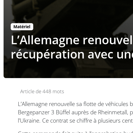
Matériel
L’Allemagne renouvell
récupération avec u
Article de 448 mots
L’Allemagne renouvelle sa flotte de véhicule
Bergepanzer 3 Büffel auprès de Rheinmetall, 
l’Ukraine. Ce contrat se chiffre à plusieurs cen