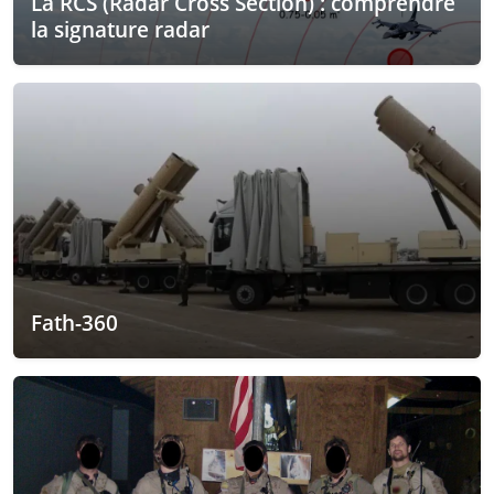
La RCS (Radar Cross Section) : comprendre
la signature radar
Fath-360