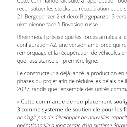
Cette commande fait suite à l’approbation budg
reconstituer les stocks de récupération et de 
21 Bergepanzer 2 et deux Bergepanzer 3 vers K
ukrainienne face à l’invasion russe.
Rheinmetall précise que les forces armées al
configuration A2, une version améliorée qui ren
remorquage et la récupération de véhicules en
que l’assistance en première ligne.
Le constructeur a déjà lancé la production en
phases du projet afin de réduire les délais de l
2027, tandis que l’ensemble des unités comman
« Cette commande de remplacement soulig
3 comme système de soutien clé pour les f
ne s’agit pas de développer de nouvelles capacité
opérationnelle à long terme d’un système éprou