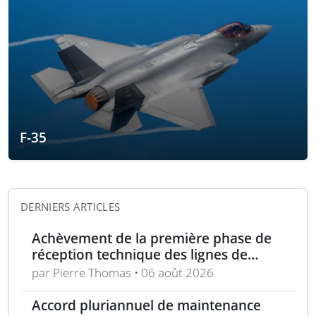
F-35
DERNIERS ARTICLES
Achèvement de la première phase de
réception technique des lignes de
production d’armement gros calibre
par Pierre Thomas • 06 août 2026
Accord pluriannuel de maintenance