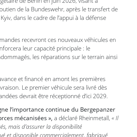
étaire de Berlin en juin 2026, visant à
soutien de la Bundeswehr, après le transfert de
yiv, dans le cadre de l’appui à la défense
lemandes recevront ces nouveaux véhicules en
forcera leur capacité principale : le
dommagés, les réparations sur le terrain ainsi
 avance et financé en amont les premières
ivraison. Le premier véhicule sera livré dès
dées devrait être réceptionné d’ici 2029.
ne l’importance continue du Bergepanzer
orces mécanisées »,
a déclaré Rheinmetall,
« Il
s, mais d’assurer la disponibilité
vé et disponible commercialement, fabriqué