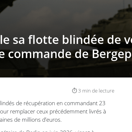
e sa flotte blindée de v
ne commande de Bergep
⏱️ 3 min de lecture
s blindés de récupération en commandant 23
pour remplacer ceux précédemment livrés à
taines de millions d’euros.