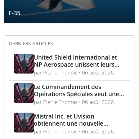
F-35
DERNIERS ARTICLES
United Shield International et
NP Aerospace unissent leurs
forces pour renforcer le soutien
par Pierre Thomas • 06 août 2026
aux équipes américaines de
déminage
Le Commandement des
Opérations Spéciales veut une
mitrailleuse 5,56 mm de 4,5 kg
par Pierre Thomas • 06 août 2026
Mistral Inc. et Uvision
obtiennent une nouvelle
commande pour le programme
par Pierre Thomas • 06 août 2026
US Army Lethal Unmanned