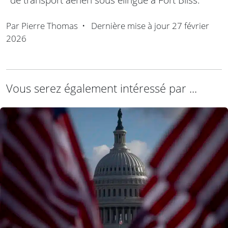
Par
Pierre Thomas
•
Dernière mise à jour
27 février
2026
Vous serez également intéressé par ...