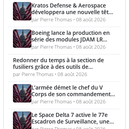
Kratos Defense & Aerospace
développera une nouvelle tête
chercheuse pour les missiles
par Pierre Thomas • 08 août 2026
FGM-148 Javelin
Boeing lance la production en
série des modules JDAM LR
pour frappes de précision
par Pierre Thomas • 08 août 2026
longue portée
Redonner du temps à la section de
fusiliers grâce à des outils de
planification optimisés
par Pierre Thomas • 08 août 2026
L’armée démet le chef du V
Corps de son commandement
en Europe
par Pierre Thomas • 08 août 2026
Le Space Delta 7 active le 77e
Escadron de Surveillance, une
nouvelle ère du suivi de cibles
par Pierre Thomas • 08 août 2026