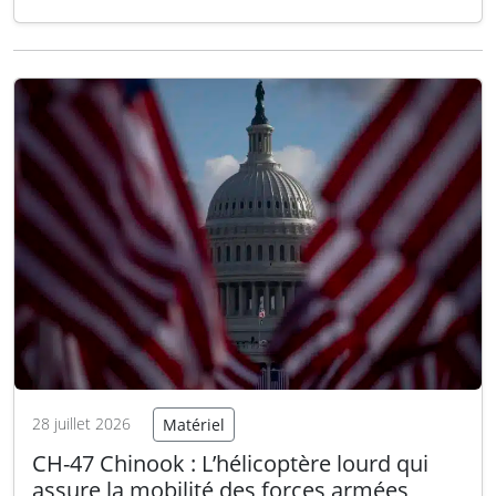
cadre d’un contrat avec l’armée américaine,
offrant ainsi des options accrues pour le
ravitaillement logistique automatisé. Le
système permet désormais des livraisons de
charges utiles par largage de précision…
Lire la
suite
28 juillet 2026
Matériel
CH-47 Chinook : L’hélicoptère lourd qui
assure la mobilité des forces armées