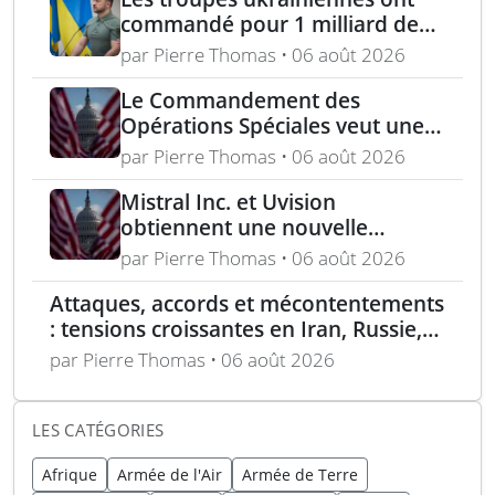
commandé pour 1 milliard de
dollars lors de la première
par Pierre Thomas • 06 août 2026
année du marché Brave1
Le Commandement des
Opérations Spéciales veut une
mitrailleuse 5,56 mm de 4,5 kg
par Pierre Thomas • 06 août 2026
Mistral Inc. et Uvision
obtiennent une nouvelle
commande pour le programme
par Pierre Thomas • 06 août 2026
US Army Lethal Unmanned
Attaques, accords et mécontentements
Systems
: tensions croissantes en Iran, Russie,
Chine, Corée du Nord et jihadistes
par Pierre Thomas • 06 août 2026
LES CATÉGORIES
Afrique
Armée de l'Air
Armée de Terre