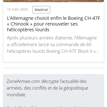
16 mars 2026
Matériel
L’Allemagne choisit enfin le Boeing CH-47F
« Chinook » pour renouveler ses
hélicoptères lourds
Après plusieurs années d’attente, l’Allemagne
a officiellement lancé sa commande de 60
hélicoptères lourds Boeing CH-47F Block II «
Chinook » pour moderniser sa flotte. Cette
acquisition marque un tournant important
dans le renouvellement du transport aérien
tactique des forces armées allemandes. Suite
ZoneArmee.com décrypte l’actualité des
à l’approbation du projet STH par la…
Lire la
armées, des conflits et de la géopolitique
suite
mondiale.