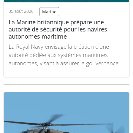
05 août 2026
Marine
La Marine britannique prépare une
autorité de sécurité pour les navires
autonomes maritime
La Royal Navy envisage la création d’une
autorité dédiée aux systèmes maritimes
autonomes, visant à assurer la gouvernance,
l’expertise technique, le soutien à la
certification et la garantie de sécurité tout au
long du cycle de vie des capacités actuelles et
futures, selon un avis de consultation
préliminaire publié par…
Lire la suite