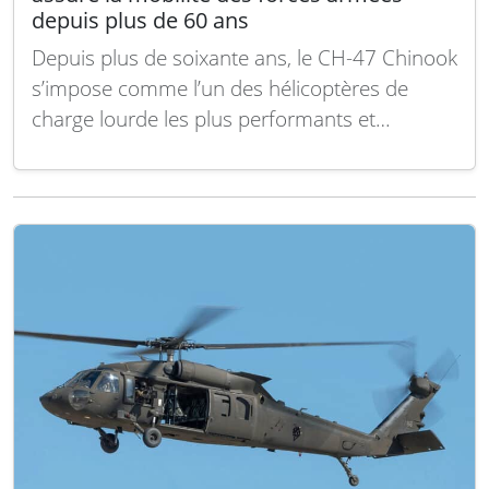
depuis plus de 60 ans
Depuis plus de soixante ans, le CH-47 Chinook
s’impose comme l’un des hélicoptères de
charge lourde les plus performants et
reconnaissables à travers le monde. Son
design distinctif à rotors en tandem, sa grande
capacité de charge utile et sa faculté à évoluer
dans des environnements exigeants en font
un…
Lire la suite