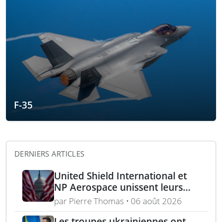
F-35
DERNIERS ARTICLES
United Shield International et
NP Aerospace unissent leurs
forces pour renforcer le soutien
par Pierre Thomas • 06 août 2026
aux équipes américaines de
déminage
Les troupes ukrainiennes ont