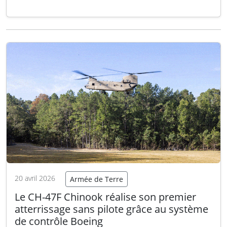
soviétiques essentiels à la défense nationale
depuis la fin de la Guerre froide. Les derniers
vols d’adieu depuis la base aérienne de
Szolnok symbolisent la…
Lire la suite
20 avril 2026
Armée de Terre
Le CH-47F Chinook réalise son premier
atterrissage sans pilote grâce au système
de contrôle Boeing