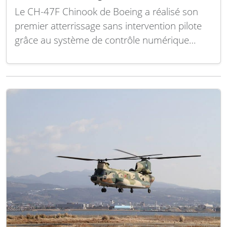
Le CH-47F Chinook de Boeing a réalisé son
premier atterrissage sans intervention pilote
grâce au système de contrôle numérique
développé par l’avionneur lors d’un récent
essai en vol. Le fabricant aéronautique a
utilisé son logiciel Digital Automated Flight
Control System (DAFCS) pour permettre à cet
hélicoptère de transport lourd de…
Lire la
suite