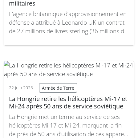
militaires
L’agence britannique d’approvisionnement en
défense a attribué à Leonardo UK un contrat
de 27 millions de livres sterling (36 millions de
dollars) pour la fourniture de pièces détachées
essentielles destinées aux aéronefs militaires à
voilure fixe et rotor de la Royal Air Force. D’une
durée initiale de trois ans, cet…
Lire la suite
22 juin 2026
Armée de Terre
La Hongrie retire les hélicoptères Mi-17 et
Mi-24 après 50 ans de service soviétique
La Hongrie met un terme au service de ses
hélicoptères Mi-17 et Mi-24, marquant la fin
de près de 50 ans d’utilisation de ces appareils